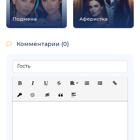
Подмена
Аферистка
Комментарии (0)
Полужирный
Курсив
Подчеркнутый
Зачеркнутый
Выравнивание
Нумерованный список
Маркированный с
Вставить сс
Вставить защищенную ссылку
Вставить смайлик
Вставка скрытого текста
Вставка цитаты
Вставка спойлера