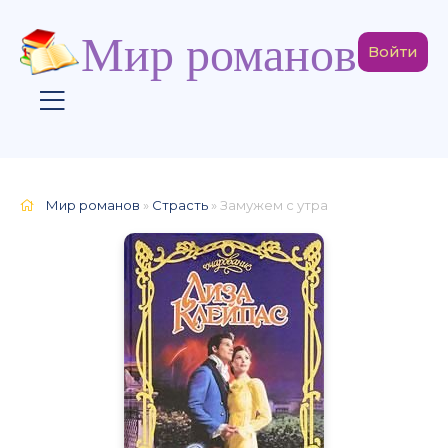
Мир романов
Войти
Мир романов
»
Страсть
» Замужем с утра