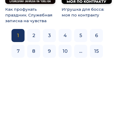
Как профукать
Игрушка для босса:
праздник. Служебная
моя по контракту
записка на чувства
1
2
3
4
5
6
7
8
9
10
...
15