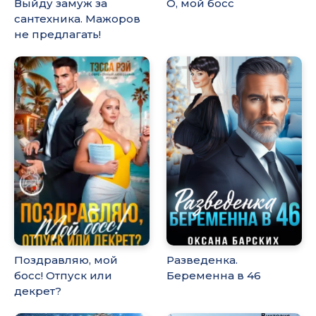
Выйду замуж за
О, мой босс
сантехника. Мажоров
не предлагать!
Поздравляю, мой
Разведенка.
босс! Отпуск или
Беременна в 46
декрет?