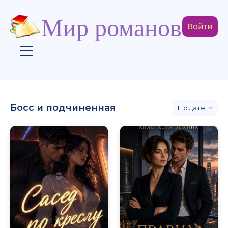
Мир романов
Войти
Босс и подчиненная
дате