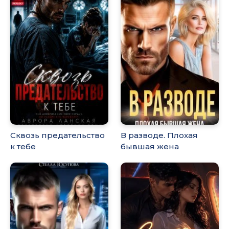
Сквозь предательство
В разводе. Плохая
к тебе
бывшая жена