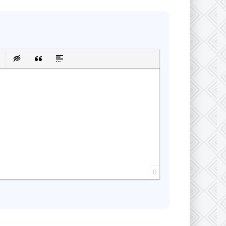
сок
ку
 защищенную ссылку
авить смайлик
Вставка скрытого текста
Вставка цитаты
Вставка спойлера
0