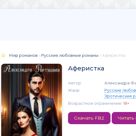
Мир романов
»
Русские любовные романы
» Аферистка
Аферистка
Автор:
Александра Ф
Жанр:
Русские любо
Эротические 
Возрастное ограничение:
18+
Скачать FB2
Читать