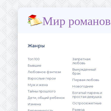
Мир романов
Жанры
Топ 100
Запретная
любовь
Бывшие
Вынужденный
Любовное фэнтези
брак
Взрослые герои
Первая любовь
Муж и жена
Новогодние
Тайны прошлого
Богатый парень и
простая девушка
Дети, общий ребенок
Остросюжетные
Измена
Развод
Беременность