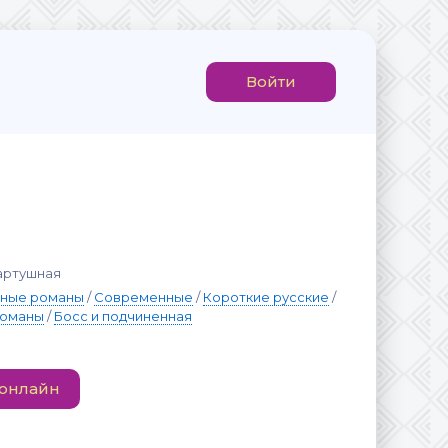
Войти
артушная
вные романы
/
Современные
/
Короткие русские
/
романы
/
Босс и подчиненная
 онлайн