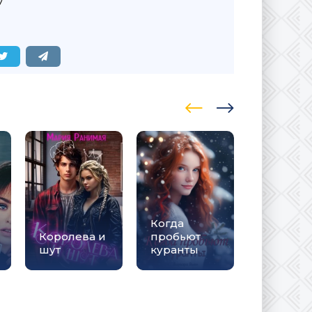
Когда
Королева и
пробьют
Приют
шут
куранты
любви