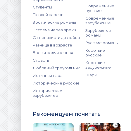
Современные
Студенты
русские
Плохой парень
Современные
Эротические романы
зарубежные
Встреча через время
Зарубежные
романы
От ненависти до любви
Русские романы
Разница в возрасте
Короткие
Босс и подчиненная
русские
Страсть
Короткие
зарубежные
Любовный треугольник
Шарм
Истинная пара
Исторические русские
Исторические
зарубежные
Рекомендуем почитать