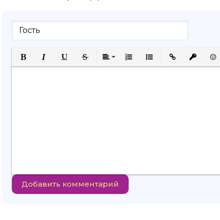
Полужирный
Курсив
Подчеркнутый
Зачеркнутый
Выравнивание
Нумерованный список
Маркированный спи
Вставить ссыл
Вставить
Вст
Добавить комментарий