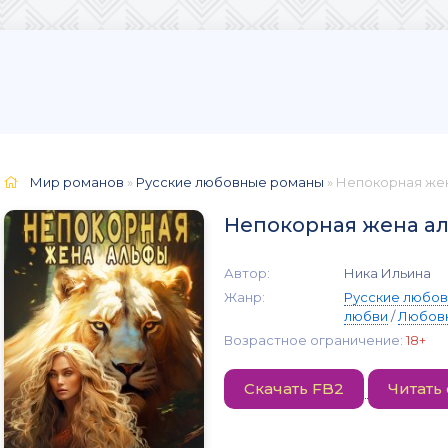
Мир романов
»
Русские любовные романы
» Непокорная же
Непокорная жена а
Автор:
Ника Ильина
Жанр:
Русские любо
любви
/
Любов
Возрастное ограничение:
18+
Скачать FB2
Читать