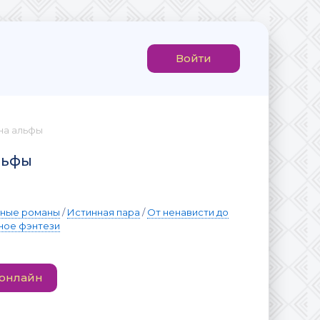
Войти
на альфы
льфы
вные романы
/
Истинная пара
/
От ненависти до
ное фэнтези
 онлайн