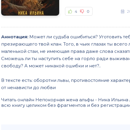
4
0
2
Аннотация:
Может ли судьба ошибиться? Уготовить теб
презирающего твой клан. Того, в чьих глазах ты всего
маленькой стаи, не имеющая права даже слова сказать
Сможешь ли ты наступить себе на горло ради выживан
свободу? А может никакой ошибки и нет?..
В тексте есть: оборотни львы, противостояние характе
от ненависти до любви
Читать онлайн Непокорная жена альфы - Ника Ильин
всю книгу целиком без фрагментов и без регистраци