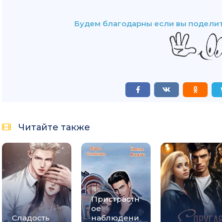
Будем благодарны если вы поделит
Читайте также
Пристрастн
ое
Сладость
наблюдени