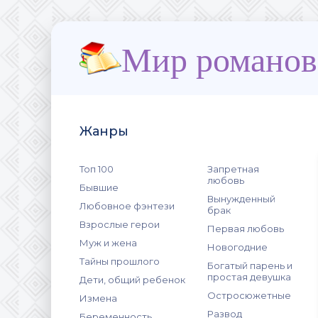
Мир романов
Жанры
Топ 100
Запретная
любовь
Бывшие
Вынужденный
Любовное фэнтези
брак
Взрослые герои
Первая любовь
Муж и жена
Новогодние
Тайны прошлого
Богатый парень и
простая девушка
Дети, общий ребенок
Остросюжетные
Измена
Развод
Беременность