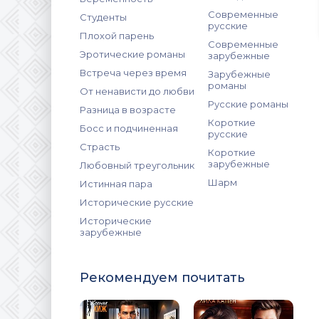
Современные
Студенты
русские
Плохой парень
Современные
Эротические романы
зарубежные
Встреча через время
Зарубежные
романы
От ненависти до любви
Русские романы
Разница в возрасте
Короткие
Босс и подчиненная
русские
Страсть
Короткие
зарубежные
Любовный треугольник
Шарм
Истинная пара
Исторические русские
Исторические
зарубежные
Рекомендуем почитать