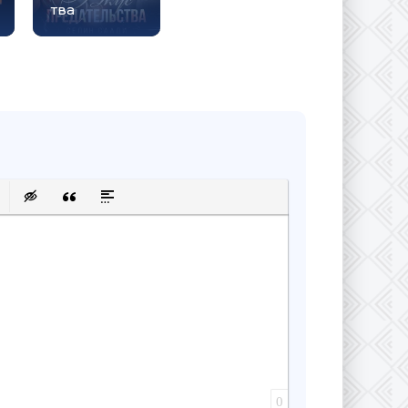
тва
сок
ку
 защищенную ссылку
авить смайлик
Вставка скрытого текста
Вставка цитаты
Вставка спойлера
0