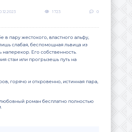
0.12.2023
1 723
0
е в пару жестокого, властного альфу,
 лишь слабая, беспомощная львица из
 наперекор. Его собственность.
ия стаи или прогрызешь путь на
ров, горячо и откровенно, истинная пара,
а любовный роман бесплатно полностью
и.
В закладки