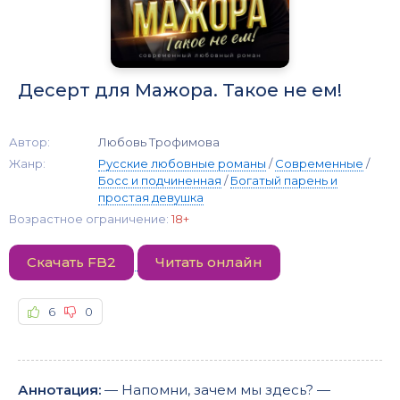
Десерт для Мажора. Такое не ем!
Автор:
Любовь Трофимова
Жанр:
Русские любовные романы
/
Современные
/
Босс и подчиненная
/
Богатый парень и
простая девушка
Возрастное ограничение:
18+
Скачать FB2
Читать онлайн
6
0
Аннотация:
— Напомни, зачем мы здесь? —