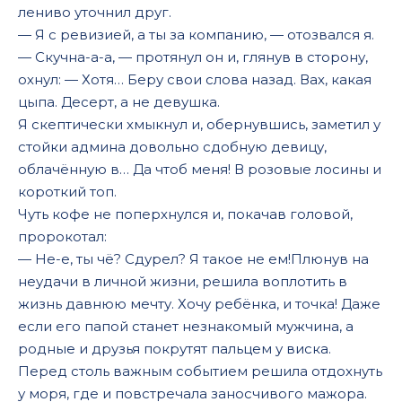
лениво уточнил друг.
— Я с ревизией, а ты за компанию, — отозвался я.
— Скучна-а-а, — протянул он и, глянув в сторону,
охнул: — Хотя… Беру свои слова назад. Вах, какая
цыпа. Десерт, а не девушка.
Я скептически хмыкнул и, обернувшись, заметил у
стойки админа довольно сдобную девицу,
облачённую в… Да чтоб меня! В розовые лосины и
короткий топ.
Чуть кофе не поперхнулся и, покачав головой,
пророкотал:
— Не-е, ты чё? Сдурел? Я такое не ем!Плюнув на
неудачи в личной жизни, решила воплотить в
жизнь давнюю мечту. Хочу ребёнка, и точка! Даже
если его папой станет незнакомый мужчина, а
родные и друзья покрутят пальцем у виска.
Перед столь важным событием решила отдохнуть
у моря, где и повстречала заносчивого мажора.