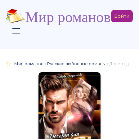
Мир романов
Войти
Мир романов
»
Русские любовные романы
» Десерт для Мажора. Такое не ем!