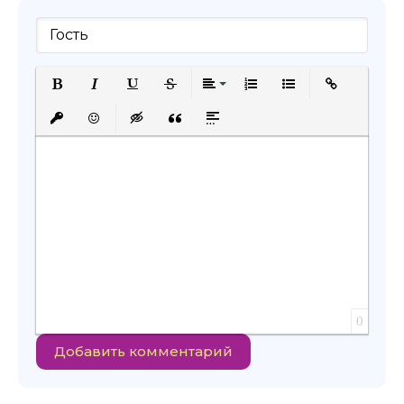
Полужирный
Курсив
Подчеркнутый
Зачеркнутый
Выравнивание
Нумерованный список
Маркированный с
Вставить сс
Вставить защищенную ссылку
Вставить смайлик
Вставка скрытого текста
Вставка цитаты
Вставка спойлера
0
Добавить комментарий