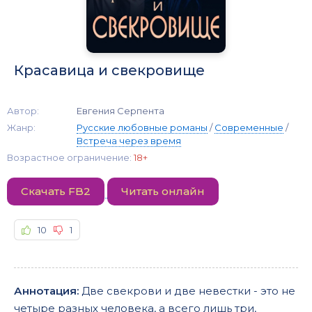
Красавица и свекровище
Автор:
Евгения Серпента
Жанр:
Русские любовные романы
/
Современные
/
Встреча через время
Возрастное ограничение:
18+
Скачать FB2
Читать онлайн
10
1
Аннотация:
Две свекрови и две невестки - это не
четыре разных человека, а всего лишь три,