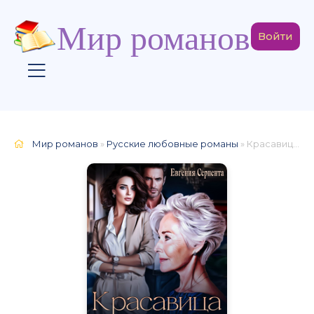
Мир романов
Войти
Мир романов
»
Русские любовные романы
» Красавица и свекровище