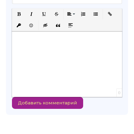
Полужирный
Курсив
Подчеркнутый
Зачеркнутый
Выравнивание
Нумерованный список
Маркированный с
Вставить сс
Вставить защищенную ссылку
Вставить смайлик
Вставка скрытого текста
Вставка цитаты
Вставка спойлера
0
Добавить комментарий