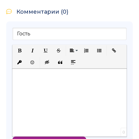
Комментарии (0)
Полужирный
Курсив
Подчеркнутый
Зачеркнутый
Выравнивание
Нумерованный список
Маркированный с
Вставить сс
Вставить защищенную ссылку
Вставить смайлик
Вставка скрытого текста
Вставка цитаты
Вставка спойлера
0