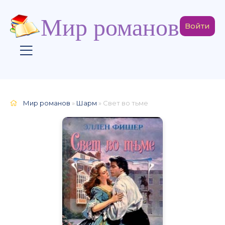
Мир романов
Войти
Мир романов
»
Шарм
» Свет во тьме