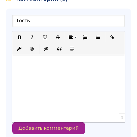
Полужирный
Курсив
Подчеркнутый
Зачеркнутый
Выравнивание
Нумерованный список
Маркированный с
Вставить сс
Вставить защищенную ссылку
Вставить смайлик
Вставка скрытого текста
Вставка цитаты
Вставка спойлера
0
Добавить комментарий