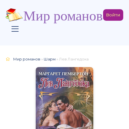
Мир романов
Войти
Мир романов
»
Шарм
» Лев Лангедока