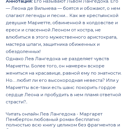
Аннотация:
Его называют Львом Лангедока. Его
— Леона де Вильнева — боятся и обожают, о нем
слагают легенды и песни… Как же крестьянской
девушке Мариетте, обвиненной в колдовстве и
ереси и спасенной Леоном от костра, не
влюбиться в этого мужественного аристократа,
мастера шпаги, защитника обиженных и
обездоленных!
Однако Лев Лангедока не разделяет чувств
Мариетты. Более того, он намерен вскоре
жениться на красавице, равной ему по знатности.
Но… любит ли его высокородная невеста? Или у
Мариетты все-таки есть шанс покорить гордое
сердце Леона и пробудить в нем пламя ответной
страсти?..
Читать онлайн Лев Лангедока - Маргарет
Пембертон любовный роман бесплатно
полностью всю книгу целиком без фрагментов и