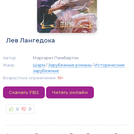
Лев Лангедока
Автор:
Маргарет Пембертон
Жанр:
Шарм
/
Зарубежные романы
/
Исторические
зарубежные
Возрастное ограничение:
18+
Скачать FB2
Читать онлайн
0
0