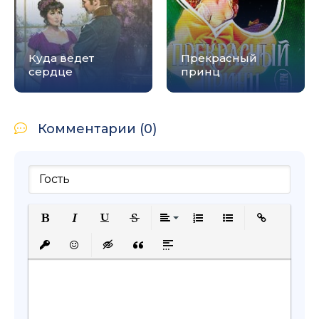
Куда ведет
Прекрасный
сердце
принц
Комментарии (0)
Полужирный
Курсив
Подчеркнутый
Зачеркнутый
Выравнивание
Нумерованный список
Маркированный с
Вставить сс
Вставить защищенную ссылку
Вставить смайлик
Вставка скрытого текста
Вставка цитаты
Вставка спойлера