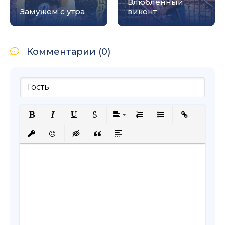
Влюбленный
Замужем с утра
виконт
Комментарии (0)
Полужирный
Курсив
Подчеркнутый
Зачеркнутый
Выравнивание
Нумерованный список
Маркированный с
Вставить сс
Вставить защищенную ссылку
Вставить смайлик
Вставка скрытого текста
Вставка цитаты
Вставка спойлера