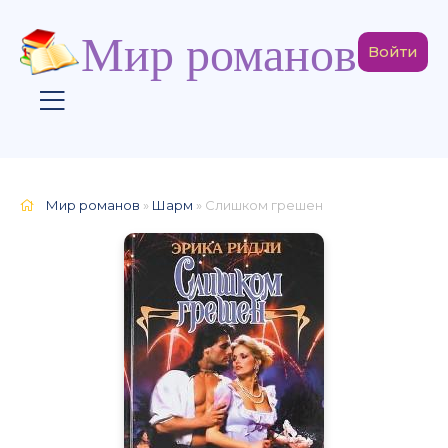
Мир романов
Войти
Мир романов
»
Шарм
» Слишком грешен