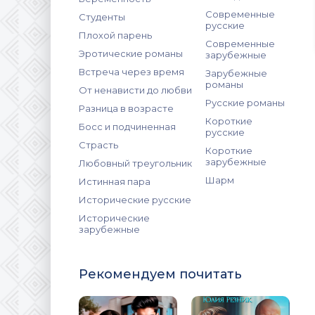
Современные
Студенты
русские
Плохой парень
Современные
Эротические романы
зарубежные
Встреча через время
Зарубежные
романы
От ненависти до любви
Русские романы
Разница в возрасте
Короткие
Босс и подчиненная
русские
Страсть
Короткие
зарубежные
Любовный треугольник
Шарм
Истинная пара
Исторические русские
Исторические
зарубежные
Рекомендуем почитать