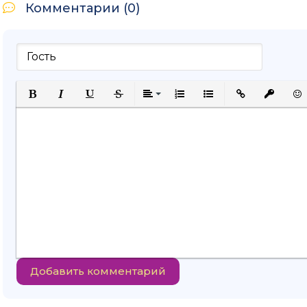
Комментарии (0)
Полужирный
Курсив
Подчеркнутый
Зачеркнутый
Выравнивание
Нумерованный список
Маркированный спи
Вставить ссыл
Вставить
Вст
Добавить комментарий