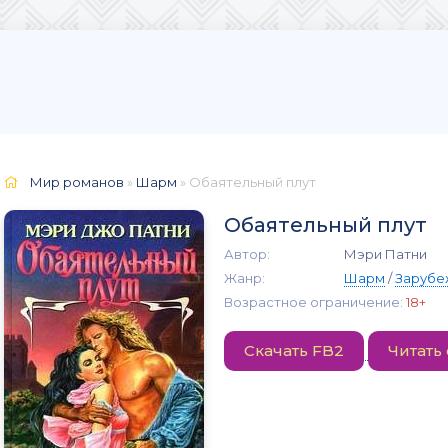
Мир романов
»
Шарм
» Обаятельный плут
Обаятельный плут
Автор:
Мэри Патни
Жанр:
Шарм
/
Зарубе
Возрастное ограничение:
18+
Скачать FB2
Читать