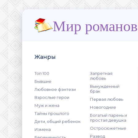
Мир романов
Жанры
Топ 100
Запретная
любовь
Бывшие
Вынужденный
Любовное фэнтези
брак
Взрослые герои
Первая любовь
Муж и жена
Новогодние
Тайны прошлого
Богатый парень и
простая девушка
Дети, общий ребенок
Остросюжетные
Измена
Развод
Беременность