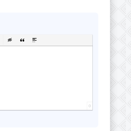
сок
ку
 защищенную ссылку
авить смайлик
Вставка скрытого текста
Вставка цитаты
Вставка спойлера
0