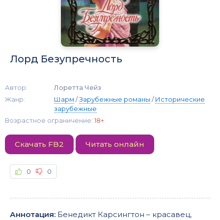
Лорд Безупречность
Автор:
Лоретта Чейз
Жанр:
Шарм
/
Зарубежные романы
/
Исторические
зарубежные
Возрастное ограничение:
18+
Скачать FB2
Читать онлайн
0
0
Аннотация:
Бенедикт Карсингтон – красавец,