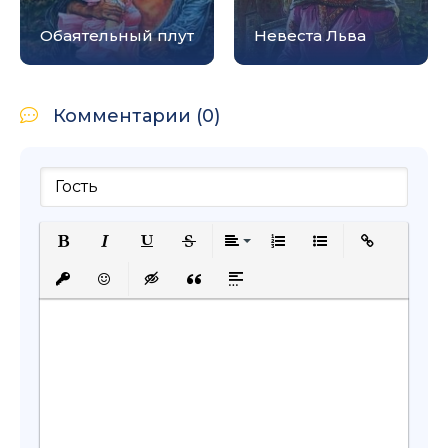
Обаятельный плут
Невеста Льва
Комментарии (0)
Полужирный
Курсив
Подчеркнутый
Зачеркнутый
Выравнивание
Нумерованный список
Маркированный с
Вставить сс
Вставить защищенную ссылку
Вставить смайлик
Вставка скрытого текста
Вставка цитаты
Вставка спойлера