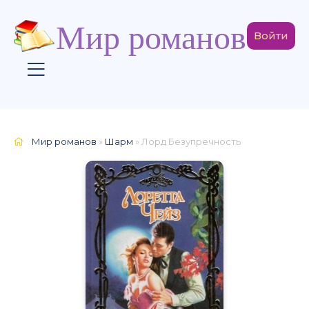
Мир романов
Войти
Мир романов
»
Шарм
» Лорд Безупречность