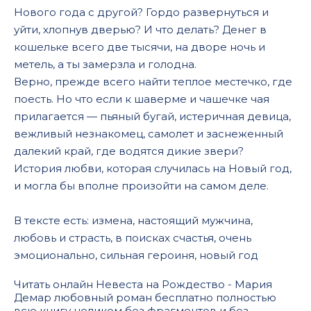
Нового года с другой? Гордо развернуться и
уйти, хлопнув дверью? И что делать? Денег в
кошельке всего две тысячи, на дворе ночь и
метель, а ты замерзла и голодна.
Верно, прежде всего найти теплое местечко, где
поесть. Но что если к шаверме и чашечке чая
прилагается — пьяный бугай, истеричная девица,
вежливый незнакомец, самолет и заснеженный
далекий край, где водятся дикие звери?
История любви, которая случилась на Новый год,
и могла бы вполне произойти на самом деле.
В тексте есть: измена, настоящий мужчина,
любовь и страсть, в поисках счастья, очень
эмоционально, сильная героиня, новый год
Читать онлайн Невеста на Рождество - Мария
Демар любовный роман бесплатно полностью
всю книгу целиком без фрагментов и без