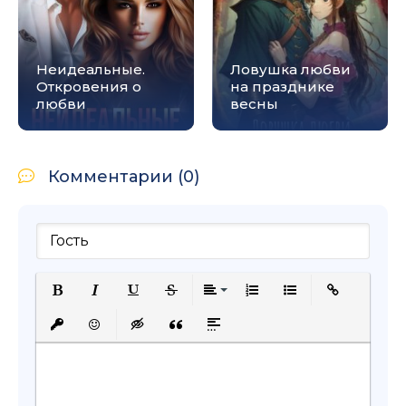
Неидеальные.
Ловушка любви
Откровения о
на празднике
любви
весны
Комментарии (0)
Полужирный
Курсив
Подчеркнутый
Зачеркнутый
Выравнивание
Нумерованный список
Маркированный с
Вставить сс
Вставить защищенную ссылку
Вставить смайлик
Вставка скрытого текста
Вставка цитаты
Вставка спойлера