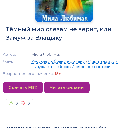
Тёмный мир слезам не верит, или
Замуж за Владыку
Автор:
Мила Любимая
Жанр:
Русские любовные романы
/
Фиктивный или
вынужденные брак
/
Любовное фэнтези
Возрастное ограничение:
18+
Скачать FB2
Читать онлайн
0
0