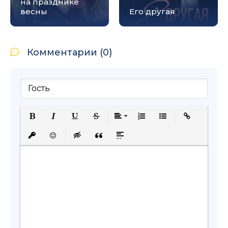
на празднике
весны
Его другая
Комментарии (0)
Полужирный
Курсив
Подчеркнутый
Зачеркнутый
Выравнивание
Нумерованный список
Маркированный с
Вставить сс
Вставить защищенную ссылку
Вставить смайлик
Вставка скрытого текста
Вставка цитаты
Вставка спойлера