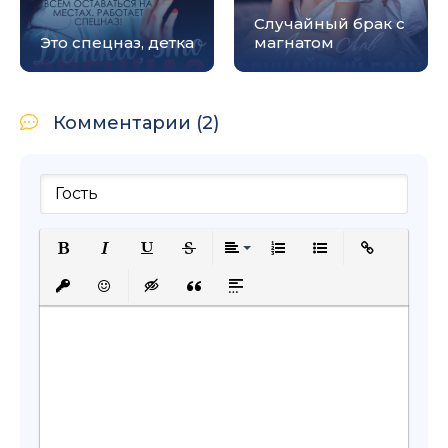
Случайный брак с
Это спецназ, детка
магнатом
Комментарии (2)
Полужирный
Курсив
Подчеркнутый
Зачеркнутый
Выравнивание
Нумерованный список
Маркированный с
Вставить сс
Вставить защищенную ссылку
Вставить смайлик
Вставка скрытого текста
Вставка цитаты
Вставка спойлера