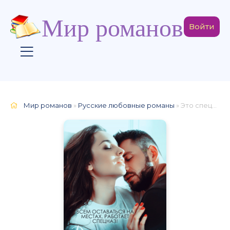
Мир романов
Войти
Мир романов
»
Русские любовные романы
» Это спецназ, детка