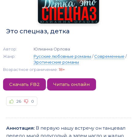
Это спецназ, детка
Автор:
Юлианна Орлова
Жанр:
Русские любовные романы
/
Современные
/
Эротические романы
Возрастное ограничение:
18+
Скачать FB2
Читать онлайн
26
0
Аннотация:
В первую нашу встречу он танцевал
передо мной полуголый, а затем нагло и жадно