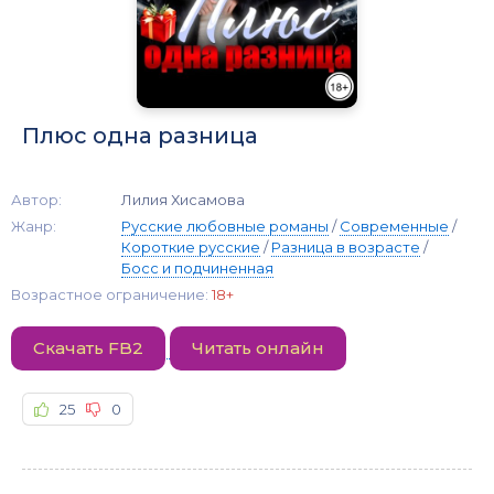
Плюс одна разница
Автор:
Лилия Хисамова
Жанр:
Русские любовные романы
/
Современные
/
Короткие русские
/
Разница в возрасте
/
Босс и подчиненная
Возрастное ограничение:
18+
Скачать FB2
Читать онлайн
25
0