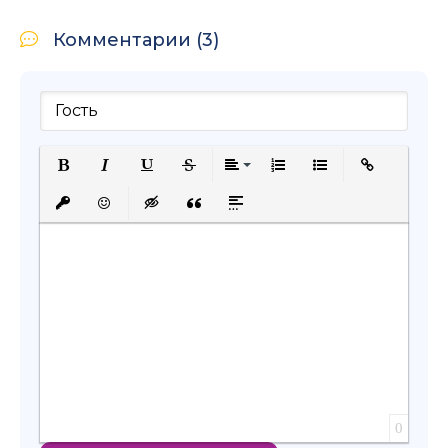
Комментарии (3)
Полужирный
Курсив
Подчеркнутый
Зачеркнутый
Выравнивание
Нумерованный список
Маркированный с
Вставить сс
Вставить защищенную ссылку
Вставить смайлик
Вставка скрытого текста
Вставка цитаты
Вставка спойлера
0