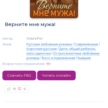
Верните мне мужа!
Автор:
Ольга Рог
Жанр:
Русские любовные романы
/
Современные
/
Короткие русские
/
Дети, общий ребенок,
мать одиночка
/
Остросюжетные любовные
романы
/
Босс и подчиненная
/
Бывшие
Возрастное ограничение:
18+
Скачать FB2
Читать онлайн
15
0