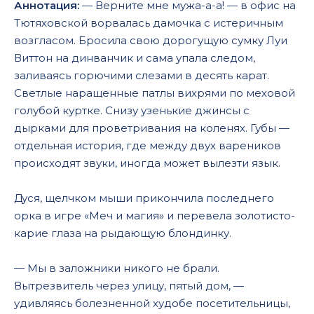
Аннотация:
— Верните мне мужа-а-а! — в офис на
Тютяховской ворвалась дамочка с истеричным
возгласом. Бросила свою дорогущую сумку Луи
Виттон на динванчик и сама упала следом,
заливаясь горючими слезами в десять карат.
Светлые наращенные патлы вихрями по меховой
голубой куртке. Снизу узенькие джинсы с
дырками для проветривания на коленях. Губы —
отдельная история, где между двух вареников
происходят звуки, иногда может вылезти язык.
Дуся, щелчком мыши прикончила последнего
орка в игре «Меч и магия» и перевела золотисто-
карие глаза на рыдающую блондинку.
— Мы в заложники никого не брали.
Вытрезвитель через улицу, пятый дом, —
удивляясь болезненной худобе посетительницы,