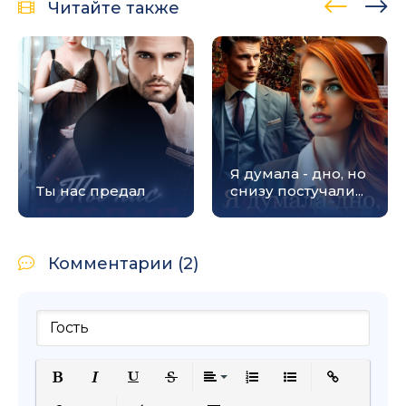
Читайте также
Я думала - дно, но
Ты нас предал
снизу постучали...
Комментарии (2)
Полужирный
Курсив
Подчеркнутый
Зачеркнутый
Выравнивание
Нумерованный список
Маркированный с
Вставить сс