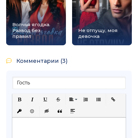
Волчья ягодка.
Развод без
Не отпущу, моя
правил
девочка
Комментарии (3)
Полужирный
Курсив
Подчеркнутый
Зачеркнутый
Выравнивание
Нумерованный список
Маркированный с
Вставить сс
Вставить защищенную ссылку
Вставить смайлик
Вставка скрытого текста
Вставка цитаты
Вставка спойлера