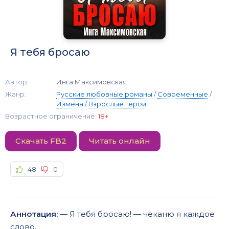
Я тебя бросаю
Автор:
Инга Максимовская
Жанр:
Русские любовные романы
/
Современные
/
Измена
/
Взрослые герои
Возрастное ограничение:
18+
Скачать FB2
Читать онлайн
48
0
Аннотация:
— Я тебя бросаю! — чеканю я каждое
слово.