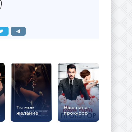
Ты моё
Наш папа -
желание
прокурор