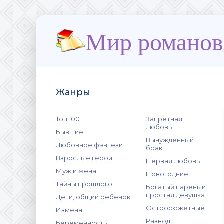
Мир романов
Жанры
Топ 100
Запретная
любовь
Бывшие
Вынужденный
Любовное фэнтези
брак
Взрослые герои
Первая любовь
Муж и жена
Новогодние
Тайны прошлого
Богатый парень и
простая девушка
Дети, общий ребенок
Остросюжетные
Измена
Развод
Беременность