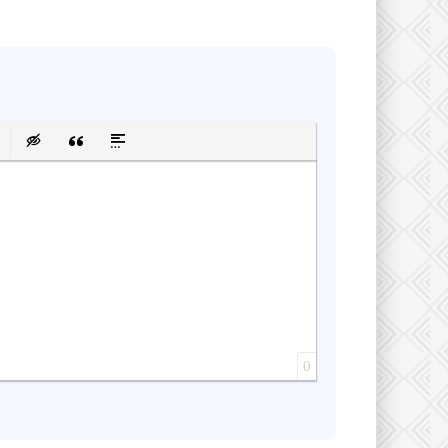
сок
ку
 защищенную ссылку
авить смайлик
Вставка скрытого текста
Вставка цитаты
Вставка спойлера
0