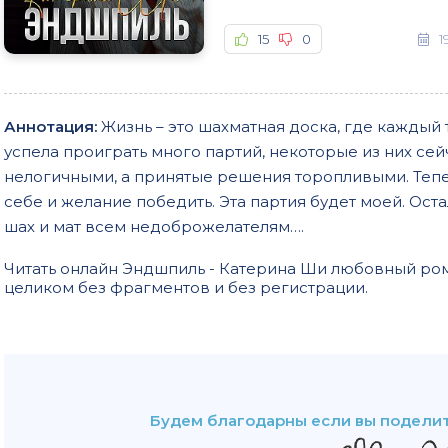
15
0
1
Аннотация:
Жизнь – это шахматная доска, где каждый т
успела проиграть много партий, некоторые из них се
нелогичными, а принятые решения торопливыми. Тепер
себе и желание победить. Эта партия будет моей. Ост
шах и мат всем недоброжелателям….
Читать онлайн Эндшпиль - Катерина Ши любовный ром
целиком без фрагментов и без регистрации.
Будем благодарны если вы поделит