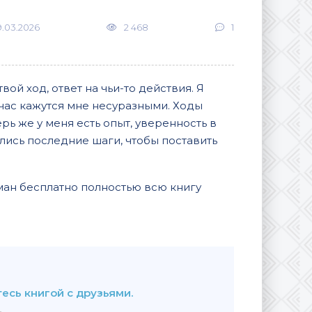
9.03.2026
2 468
1
вой ход, ответ на чьи-то действия. Я
йчас кажутся мне несуразными. Ходы
ь же у меня есть опыт, уверенность в
ались последние шаги, чтобы поставить
ан бесплатно полностью всю книгу
В закладки
есь книгой с друзьями.