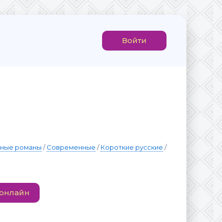
Войти
вные романы
/
Современные
/
Короткие русские
/
 онлайн