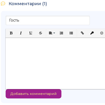
Комментарии (1)
Полужирный
Курсив
Подчеркнутый
Зачеркнутый
Выравнивание
Нумерованный список
Маркированный спи
Вставить ссыл
Вставить
Вст
Добавить комментарий