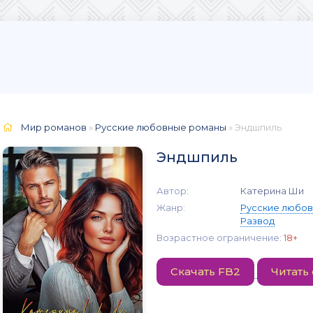
Мир романов
»
Русские любовные романы
» Эндшпиль
Эндшпиль
Автор:
Катерина Ши
Жанр:
Русские любо
Развод
Возрастное ограничение:
18+
Скачать FB2
Читать