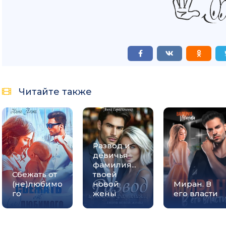
Читайте также
Развод и
девичья
фамилия...
Сбежать от
твоей
(не)любимо
новой
Миран. В
го
жены
его власти