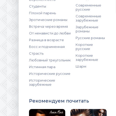
Современные
Студенты
русские
Плохой парень
Современные
Эротические романы
зарубежные
Встреча через время
Зарубежные
романы
От ненависти до любви
Русские романы
Разница в возрасте
Короткие
Босс и подчиненная
русские
Страсть
Короткие
зарубежные
Любовный треугольник
Шарм
Истинная пара
Исторические русские
Исторические
зарубежные
Рекомендуем почитать