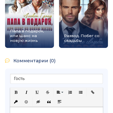
Папа в подарок,
или Шанс на
Развод. Побег со
новую жизнь
свадьбы
Комментарии (0)
Полужирный
Курсив
Подчеркнутый
Зачеркнутый
Выравнивание
Нумерованный список
Маркированный с
Вставить сс
Вставить защищенную ссылку
Вставить смайлик
Вставка скрытого текста
Вставка цитаты
Вставка спойлера