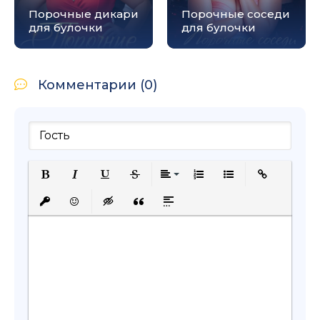
Порочные дикари
Порочные соседи
для булочки
для булочки
Комментарии (0)
Полужирный
Курсив
Подчеркнутый
Зачеркнутый
Выравнивание
Нумерованный список
Маркированный с
Вставить сс
Вставить защищенную ссылку
Вставить смайлик
Вставка скрытого текста
Вставка цитаты
Вставка спойлера