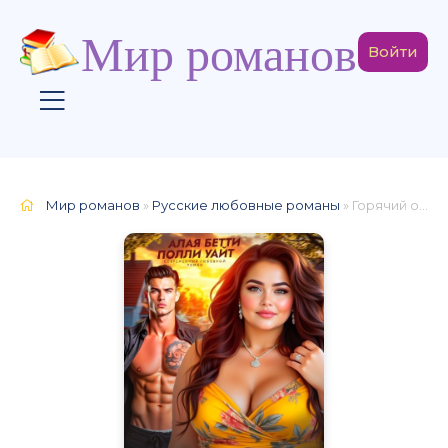
Мир романов
Войти
Мир романов
»
Русские любовные романы
» Горячий отпуск для булочки