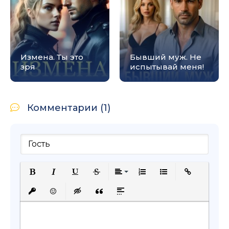
Измена. Ты это
Бывший муж. Не
зря
испытывай меня!
Комментарии (1)
Полужирный
Курсив
Подчеркнутый
Зачеркнутый
Выравнивание
Нумерованный список
Маркированный с
Вставить сс
Вставить защищенную ссылку
Вставить смайлик
Вставка скрытого текста
Вставка цитаты
Вставка спойлера