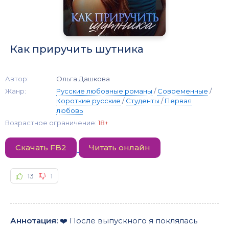
Как приручить шутника
Автор:
Ольга Дашкова
Жанр:
Русские любовные романы
/
Современные
/
Короткие русские
/
Студенты
/
Первая
любовь
Возрастное ограничение:
18+
Скачать FB2
Читать онлайн
13
1
Аннотация:
❤️ После выпускного я поклялась