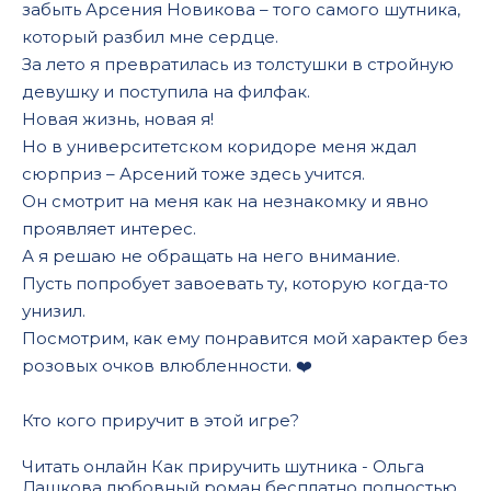
забыть Арсения Новикова – того самого шутника,
который разбил мне сердце.
За лето я превратилась из толстушки в стройную
девушку и поступила на филфак.
Новая жизнь, новая я!
Но в университетском коридоре меня ждал
сюрприз – Арсений тоже здесь учится.
Он смотрит на меня как на незнакомку и явно
проявляет интерес.
А я решаю не обращать на него внимание.
Пусть попробует завоевать ту, которую когда-то
унизил.
Посмотрим, как ему понравится мой характер без
розовых очков влюбленности. ❤️
Кто кого приручит в этой игре?
Читать онлайн Как приручить шутника - Ольга
Дашкова любовный роман бесплатно полностью