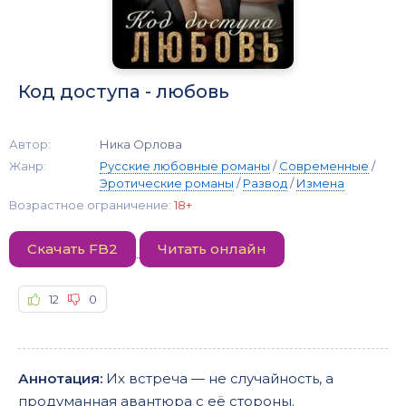
Код доступа - любовь
Автор:
Ника Орлова
Жанр:
Русские любовные романы
/
Современные
/
Эротические романы
/
Развод
/
Измена
Возрастное ограничение:
18+
Скачать FB2
Читать онлайн
12
0
Аннотация:
Их встреча — не случайность, а
продуманная авантюра с её стороны.