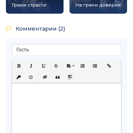
Грани страсти
На грани доверия
Комментарии (2)
Полужирный
Курсив
Подчеркнутый
Зачеркнутый
Выравнивание
Нумерованный список
Маркированный с
Вставить сс
Вставить защищенную ссылку
Вставить смайлик
Вставка скрытого текста
Вставка цитаты
Вставка спойлера