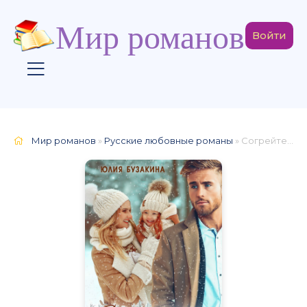
Мир романов
Войти
Мир романов
»
Русские любовные романы
» Согрейте меня нежно, Босс!