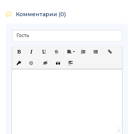
Комментарии (0)
Полужирный
Курсив
Подчеркнутый
Зачеркнутый
Выравнивание
Нумерованный список
Маркированный с
Вставить сс
Вставить защищенную ссылку
Вставить смайлик
Вставка скрытого текста
Вставка цитаты
Вставка спойлера
0