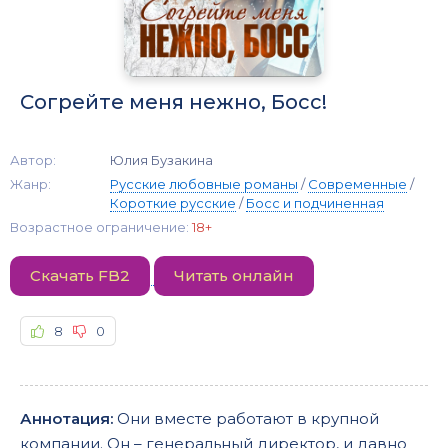
Согрейте меня нежно, Босс!
Автор:
Юлия Бузакина
Жанр:
Русские любовные романы
/
Современные
/
Короткие русские
/
Босс и подчиненная
Возрастное ограничение:
18+
Скачать FB2
Читать онлайн
8
0
Аннотация:
Они вместе работают в крупной
компании. Он – генеральный директор, и давно