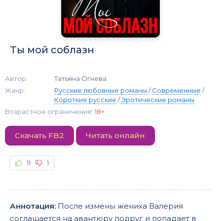
Ты мой соблазн
Автор:
Татьяна Огнева
Жанр:
Русские любовные романы
/
Современные
/
Короткие русские
/
Эротические романы
Возрастное ограничение:
18+
Скачать FB2
Читать онлайн
11
1
Аннотация:
После измены жениха Валерия
соглашается на авантюру подруг и попадает в