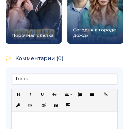
Сегодня в городе
Порочная сделка
дождь
Комментарии (0)
Полужирный
Курсив
Подчеркнутый
Зачеркнутый
Выравнивание
Нумерованный список
Маркированный с
Вставить сс
Вставить защищенную ссылку
Вставить смайлик
Вставка скрытого текста
Вставка цитаты
Вставка спойлера