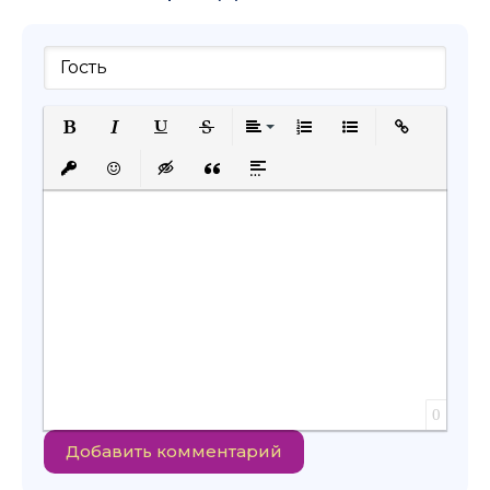
Полужирный
Курсив
Подчеркнутый
Зачеркнутый
Выравнивание
Нумерованный список
Маркированный с
Вставить сс
Вставить защищенную ссылку
Вставить смайлик
Вставка скрытого текста
Вставка цитаты
Вставка спойлера
0
Добавить комментарий