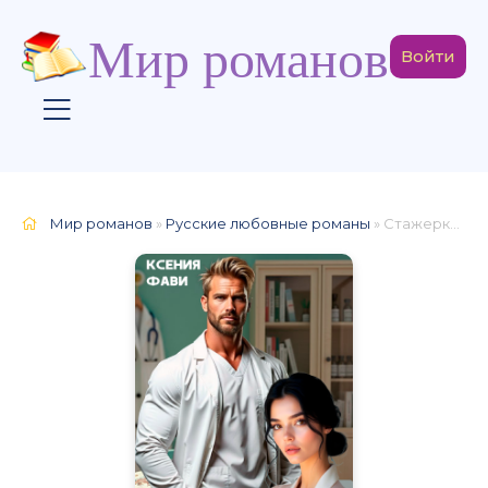
Мир романов
Войти
Мир романов
»
Русские любовные романы
» Стажерка доктора Давыдова