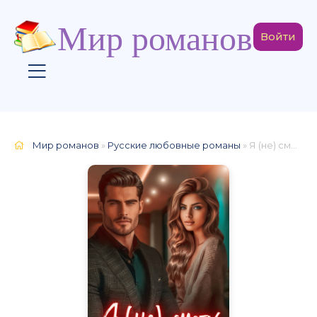
Мир романов
Войти
Мир романов
»
Русские любовные романы
» Я (не) смогу простить