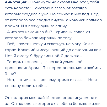
Аннотация:
- Почему ты не сказал мне, что у тебя
есть невеста? – смотрю в глаза, от взгляда
которых сходила с ума. Но сейчас в них лёд. Лёд,
от которого все сводит внутри, а кончики пальцев
дрожат. И я прячу руки за спину.
- А что это изменило бы? – хриплый голос, от
которого бежали мурашки по телу.
- Всё, - почти шепчу и сглотнуть не могу. Ком в
горле. Колючий и иссушающий до основания ком.
Нет. Я смогу. Я буду сильной. Я должна…
- Теперь ты знаешь, - с легкой усмешкой
произносит Арам. – Ты перестанешь меня любить,
Элли?
- Нет, - отвечаю, глядя ему прямо в глаза. – Но я
не стану делить тебя…
Он подарил мне рай. И он же опрокинул меня в
ад. Он человек, которого я любила больше жизни.