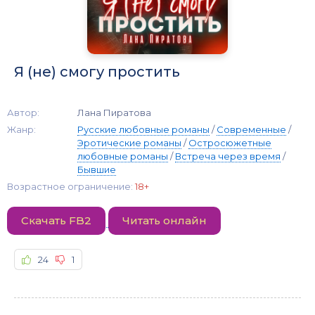
Я (не) смогу простить
Автор:
Лана Пиратова
Жанр:
Русские любовные романы
/
Современные
/
Эротические романы
/
Остросюжетные
любовные романы
/
Встреча через время
/
Бывшие
Возрастное ограничение:
18+
Скачать FB2
Читать онлайн
24
1