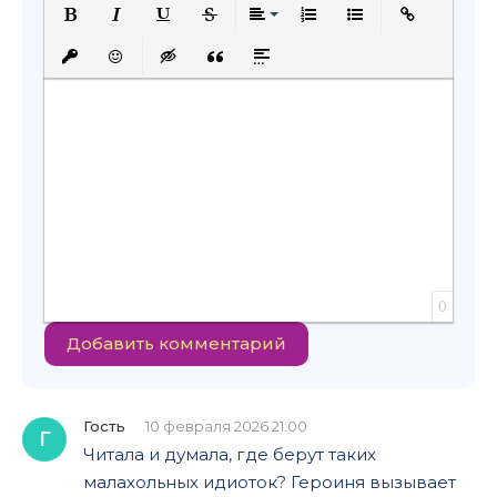
Полужирный
Курсив
Подчеркнутый
Зачеркнутый
Выравнивание
Нумерованный список
Маркированный с
Вставить сс
Вставить защищенную ссылку
Вставить смайлик
Вставка скрытого текста
Вставка цитаты
Вставка спойлера
0
Добавить комментарий
Гость
10 февраля 2026 21:00
Г
Читала и думала, где берут таких
малахольных идиоток? Героиня вызывает