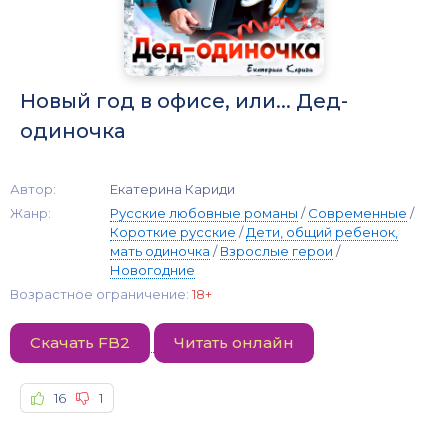
Новый год в офисе, или... Дед-
одиночка
Автор:
Екатерина Кариди
Жанр:
Русские любовные романы
/
Современные
/
Короткие русские
/
Дети, общий ребенок,
мать одиночка
/
Взрослые герои
/
Новогодние
Возрастное ограничение:
18+
Скачать FB2
Читать онлайн
16
1