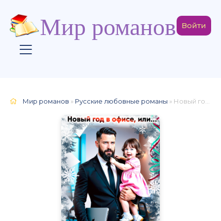
Мир романов
Войти
Мир романов
»
Русские любовные романы
» Новый год в офисе, или... Дед-одиночка