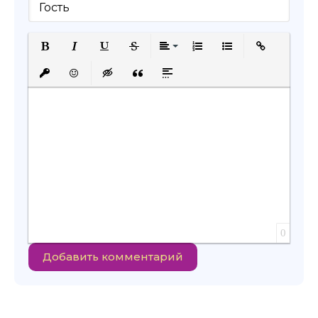
Полужирный
Курсив
Подчеркнутый
Зачеркнутый
Выравнивание
Нумерованный список
Маркированный с
Вставить сс
Вставить защищенную ссылку
Вставить смайлик
Вставка скрытого текста
Вставка цитаты
Вставка спойлера
0
Добавить комментарий