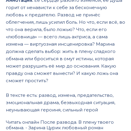
Аннотация:
Её сердце разбито изменой, её душа
горит от ненависти к себе за бесконечную
любовь к предателю. Развод не принёс
облегчения, лишь усилил боль. Но что, если всё, во
что она верила, было ложью? Что, если его
«любовница» — всего лишь актриса, а сама
измена — виртуозная инсценировка? Марина
должна сделать выбор: жить в плену сладкого
обмана или броситься в омут истины, которая
может разрушить её мир до основания. Какую
правду она сможет вынести? И какую ложь она
сможет простить?
В тексте есть: развод, измена, предательство,
эмоциональная драма, безвыходная ситуация,
неунывающая героиня, сильный герой
Читать онлайн После развода. В плену твоего
обмана. - Зарина Цурик любовный роман