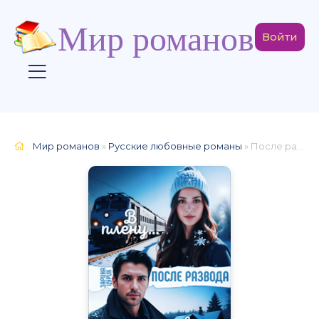
Мир романов
Войти
Мир романов
»
Русские любовные романы
» После развода. В плену твоего обмана.