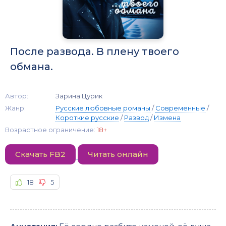
После развода. В плену твоего
обмана.
Автор:
Зарина Цурик
Жанр:
Русские любовные романы
/
Современные
/
Короткие русские
/
Развод
/
Измена
Возрастное ограничение:
18+
Скачать FB2
Читать онлайн
18
5