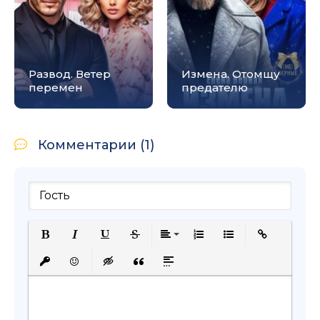
Развод. Ветер
Измена. Отомщу
перемен
предателю
Комментарии (1)
Полужирный
Курсив
Подчеркнутый
Зачеркнутый
Выравнивание
Нумерованный список
Маркированный с
Вставить сс
Вставить защищенную ссылку
Вставить смайлик
Вставка скрытого текста
Вставка цитаты
Вставка спойлера