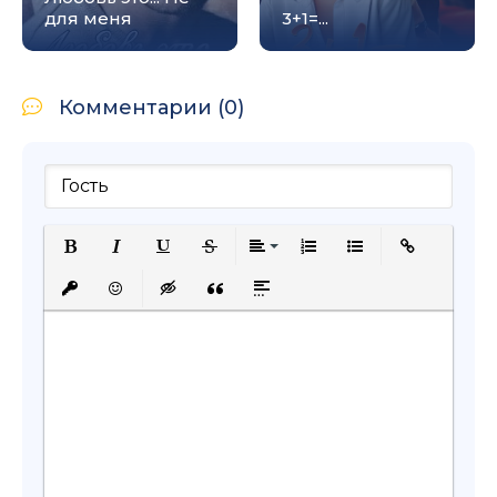
для меня
3+1=...
Комментарии (0)
Полужирный
Курсив
Подчеркнутый
Зачеркнутый
Выравнивание
Нумерованный список
Маркированный с
Вставить сс
Вставить защищенную ссылку
Вставить смайлик
Вставка скрытого текста
Вставка цитаты
Вставка спойлера