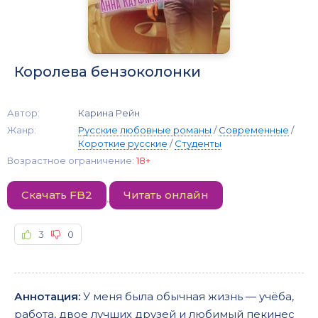
Королева бензоколонки
Автор:
Карина Рейн
Жанр:
Русские любовные романы
/
Современные
/
Короткие русские
/
Студенты
Возрастное ограничение:
18+
Скачать FB2
Читать онлайн
3
0
Аннотация:
У меня была обычная жизнь — учёба,
работа, двое лучших друзей и любимый пекинес