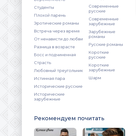
Современные
Студенты
русские
Плохой парень
Современные
Эротические романы
зарубежные
Встреча через время
Зарубежные
романы
От ненависти до любви
Русские романы
Разница в возрасте
Короткие
Босс и подчиненная
русские
Страсть
Короткие
зарубежные
Любовный треугольник
Шарм
Истинная пара
Исторические русские
Исторические
зарубежные
Рекомендуем почитать