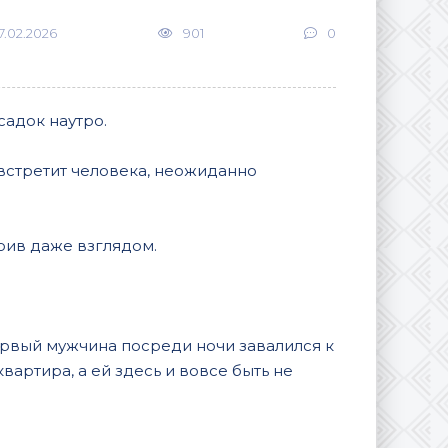
7.02.2026
901
0
садок наутро.
встретит человека, неожиданно
тоив даже взглядом.
ервый мужчина посреди ночи завалился к
вартира, а ей здесь и вовсе быть не