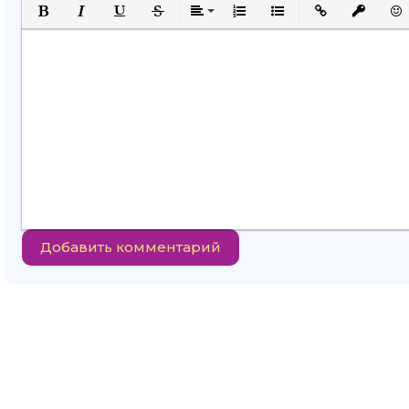
Полужирный
Курсив
Подчеркнутый
Зачеркнутый
Выравнивание
Нумерованный список
Маркированный спи
Вставить ссыл
Вставить
Вст
Добавить комментарий