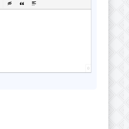
сок
ку
 защищенную ссылку
авить смайлик
Вставка скрытого текста
Вставка цитаты
Вставка спойлера
0