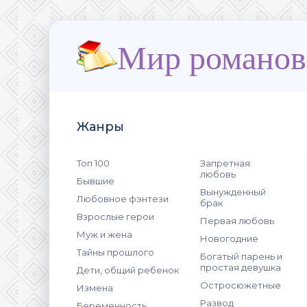
Мир романов
Жанры
Топ 100
Запретная
любовь
Бывшие
Вынужденный
Любовное фэнтези
брак
Взрослые герои
Первая любовь
Муж и жена
Новогодние
Тайны прошлого
Богатый парень и
простая девушка
Дети, общий ребенок
Остросюжетные
Измена
Развод
Беременность