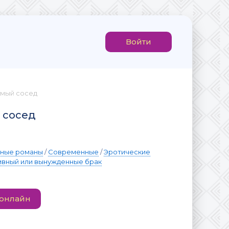
Войти
имый сосед
 сосед
вные романы
/
Современные
/
Эротические
вный или вынужденные брак
 онлайн