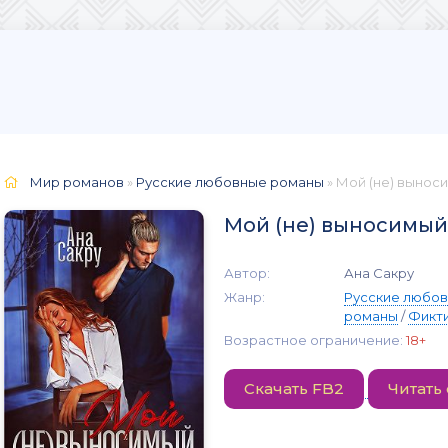
Мир романов
»
Русские любовные романы
» Мой (не) вынос
Мой (не) выносимый
Автор:
Ана Сакру
Жанр:
Русские любо
романы
/
Фикти
Возрастное ограничение:
18+
Скачать FB2
Читать