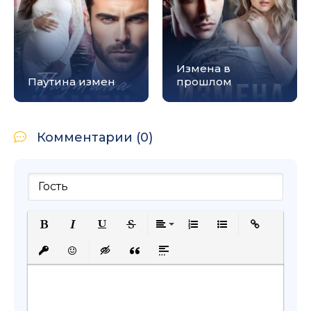
Измена в
Паутина измен
прошлом
Комментарии (0)
Полужирный
Курсив
Подчеркнутый
Зачеркнутый
Выравнивание
Нумерованный список
Маркированный с
Вставить сс
Вставить защищенную ссылку
Вставить смайлик
Вставка скрытого текста
Вставка цитаты
Вставка спойлера