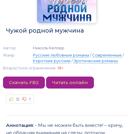
Чужой родной мужчина
Автор:
Николь Келлер
Жанр:
Русские любовные романы
/
Современные
/
Короткие русские
/
Эротические романы
Возрастное ограничение:
18+
Скачать FB2
Читать онлайн
12
1
Аннотация:
- Мы не можем быть вместе! – кричу,
не обращая внимания на слезы, потоком