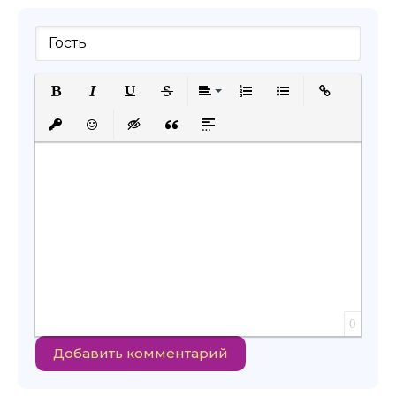
Полужирный
Курсив
Подчеркнутый
Зачеркнутый
Выравнивание
Нумерованный список
Маркированный с
Вставить сс
Вставить защищенную ссылку
Вставить смайлик
Вставка скрытого текста
Вставка цитаты
Вставка спойлера
0
Добавить комментарий