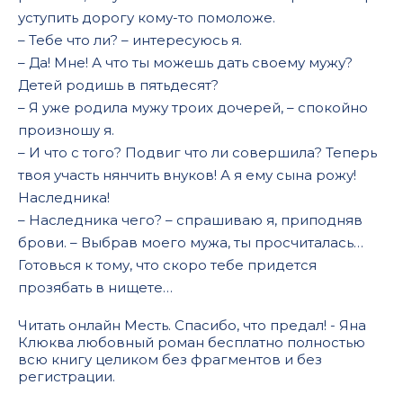
уступить дорогу кому-то помоложе.
– Тебе что ли? – интересуюсь я.
– Да! Мне! А что ты можешь дать своему мужу?
Детей родишь в пятьдесят?
– Я уже родила мужу троих дочерей, – спокойно
произношу я.
– И что с того? Подвиг что ли совершила? Теперь
твоя участь нянчить внуков! А я ему сына рожу!
Наследника!
– Наследника чего? – спрашиваю я, приподняв
брови. – Выбрав моего мужа, ты просчиталась…
Готовься к тому, что скоро тебе придется
прозябать в нищете…
Читать онлайн Месть. Спасибо, что предал! - Яна
Клюква любовный роман бесплатно полностью
всю книгу целиком без фрагментов и без
регистрации.