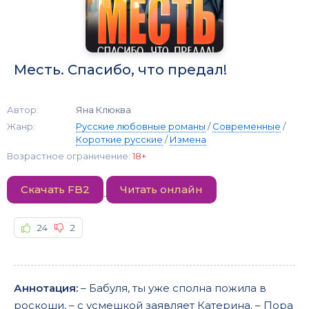
Месть. Спасибо, что предал!
Автор:
Яна Клюква
Жанр:
Русские любовные романы
/
Современные
/
Короткие русские
/
Измена
Возрастное ограничение:
18+
Скачать FB2
Читать онлайн
24
2
Аннотация:
– Бабуля, ты уже сполна пожила в
роскоши, – с усмешкой заявляет Катерина. – Пора