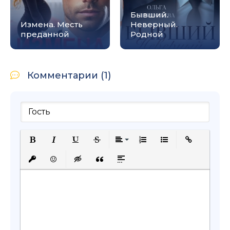
Бывший.
Измена. Месть
Неверный.
преданной
Родной
Комментарии (1)
Полужирный
Курсив
Подчеркнутый
Зачеркнутый
Выравнивание
Нумерованный список
Маркированный с
Вставить сс
Вставить защищенную ссылку
Вставить смайлик
Вставка скрытого текста
Вставка цитаты
Вставка спойлера