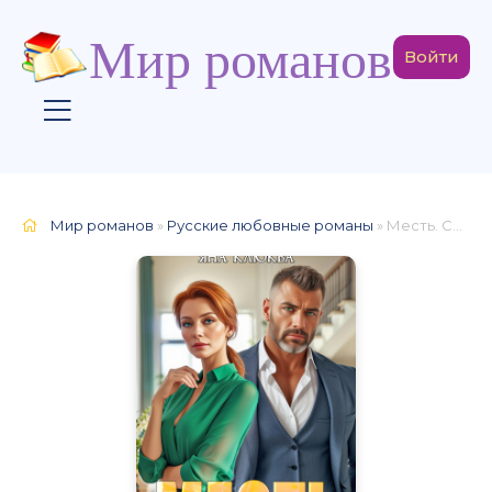
Мир романов
Войти
Мир романов
»
Русские любовные романы
» Месть. Спасибо, что предал!