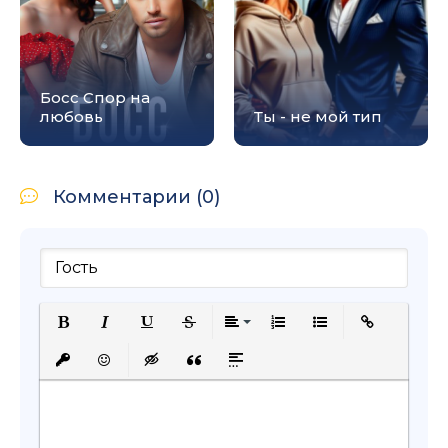
Босс Спор на
любовь
Ты - не мой тип
Комментарии (0)
Полужирный
Курсив
Подчеркнутый
Зачеркнутый
Выравнивание
Нумерованный список
Маркированный с
Вставить сс
Вставить защищенную ссылку
Вставить смайлик
Вставка скрытого текста
Вставка цитаты
Вставка спойлера