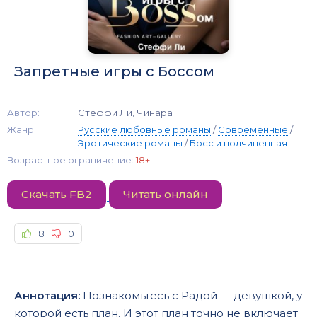
Запретные игры с Боссом
Автор:
Стеффи Ли, Чинара
Жанр:
Русские любовные романы
/
Современные
/
Эротические романы
/
Босс и подчиненная
Возрастное ограничение:
18+
Скачать FB2
Читать онлайн
8
0
Аннотация:
Познакомьтесь с Радой — девушкой, у
которой есть план. И этот план точно не включает