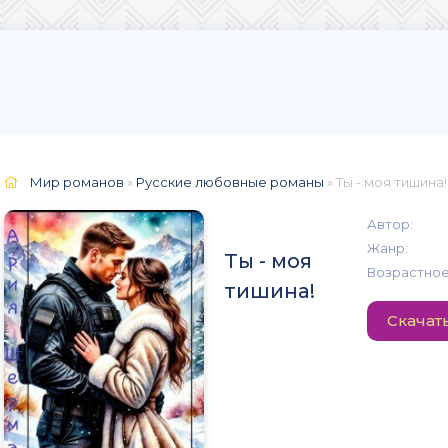
Мир романов
»
Русские любовные романы
» Ты - моя тишина!
Автор:
Жанр:
Ты - моя
Возрастное
тишина!
Скачат