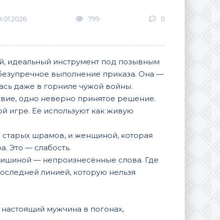
9.01.2026
799
0
ой, идеальный инструмент под позывным
и безупречное выполнение приказа. Она —
лась даже в горниле чужой войны.
твие, одно неверно принятое решение.
ой игре. Её используют как живую
 старых шрамов, и женщиной, которая
а. Это — слабость.
а тишиной — непроизнесённые слова. Где
 последней линией, которую нельзя
, настоящий мужчина в погонах,