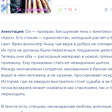
7
0
1
Аннотация:
Он — призрак. Бесшумная тень с винтовк
«Крот». Его стихия — одиночество, холодный расчёт 
свет. Врач-волонтёр Анна, чья вера в добро не слома
Их пути не должны были пересечься. Неудачное дейс
Теперь они оба — расходный материал в новой, грязн
приманку. Ему приказано стать её невидимым щитом.
Между молчаливым солдатом, закованным в броню из
видит в нём человека, а не оружие, проскакивает искр
История, где за каждым выстрелом стоит судьба, а з
точка возврата может оказаться как спасением, так и
переходить.
В тексте есть: спецназ, неожиданная любовь, военные