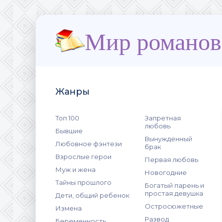
Мир романов
Жанры
Топ 100
Запретная
любовь
Бывшие
Вынужденный
Любовное фэнтези
брак
Взрослые герои
Первая любовь
Муж и жена
Новогодние
Тайны прошлого
Богатый парень и
простая девушка
Дети, общий ребенок
Остросюжетные
Измена
Развод
Беременность