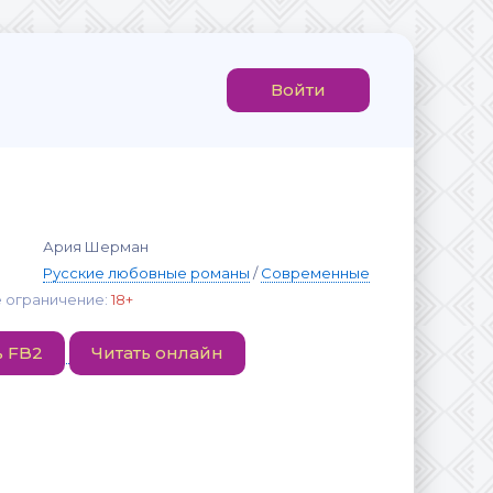
Войти
Ария Шерман
Русские любовные романы
/
Современные
 ограничение:
18+
ь FB2
Читать онлайн