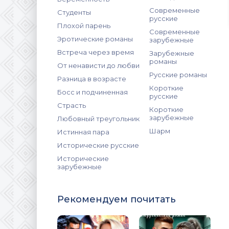
Современные
Студенты
русские
Плохой парень
Современные
Эротические романы
зарубежные
Встреча через время
Зарубежные
романы
От ненависти до любви
Русские романы
Разница в возрасте
Короткие
Босс и подчиненная
русские
Страсть
Короткие
зарубежные
Любовный треугольник
Шарм
Истинная пара
Исторические русские
Исторические
зарубежные
Рекомендуем почитать