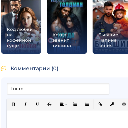
Код любви
на
Когда
Бывшие.
кофейной
звенит
Папина
гуще
тишина
копия
Комментарии (0)
Полужирный
Курсив
Подчеркнутый
Зачеркнутый
Выравнивание
Нумерованный список
Маркированный спи
Вставить ссыл
Вставить
Вст