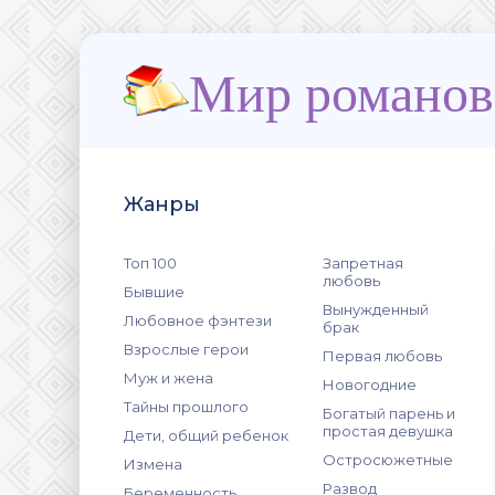
Мир романов
Жанры
Топ 100
Запретная
любовь
Бывшие
Вынужденный
Любовное фэнтези
брак
Взрослые герои
Первая любовь
Муж и жена
Новогодние
Тайны прошлого
Богатый парень и
простая девушка
Дети, общий ребенок
Остросюжетные
Измена
Развод
Беременность