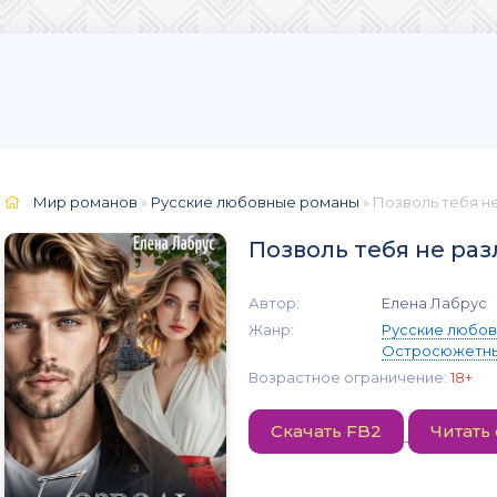
Мир романов
»
Русские любовные романы
» Позволь тебя н
Позволь тебя не ра
Автор:
Елена Лабрус
Жанр:
Русские любо
Остросюжетны
Возрастное ограничение:
18+
Скачать FB2
Читать