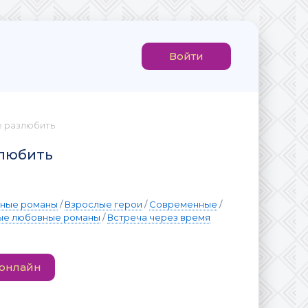
Войти
е разлюбить
злюбить
вные романы
/
Взрослые герои
/
Современные
/
е любовные романы
/
Встреча через время
 онлайн