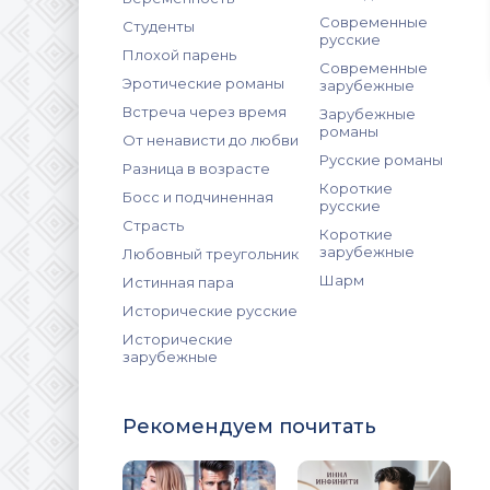
Современные
Студенты
русские
Плохой парень
Современные
Эротические романы
зарубежные
Встреча через время
Зарубежные
романы
От ненависти до любви
Русские романы
Разница в возрасте
Короткие
Босс и подчиненная
русские
Страсть
Короткие
зарубежные
Любовный треугольник
Шарм
Истинная пара
Исторические русские
Исторические
зарубежные
Рекомендуем почитать