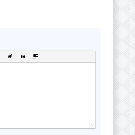
сок
ку
 защищенную ссылку
авить смайлик
Вставка скрытого текста
Вставка цитаты
Вставка спойлера
0