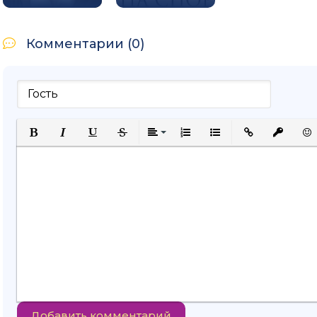
Комментарии (0)
Полужирный
Курсив
Подчеркнутый
Зачеркнутый
Выравнивание
Нумерованный список
Маркированный спи
Вставить ссыл
Вставить
Вст
Добавить комментарий