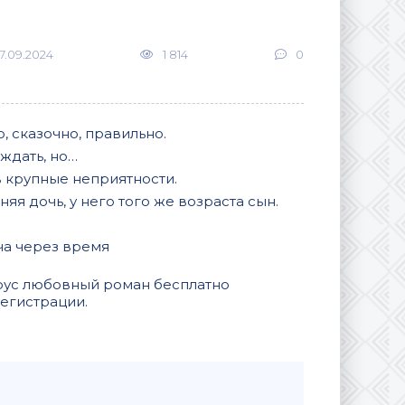
7.09.2024
1 814
0
 сказочно, правильно.
ждать, но…
 в крупные неприятности.
няя дочь, у него того же возраста сын.
еча через время
брус любовный роман бесплатно
регистрации.
В закладки