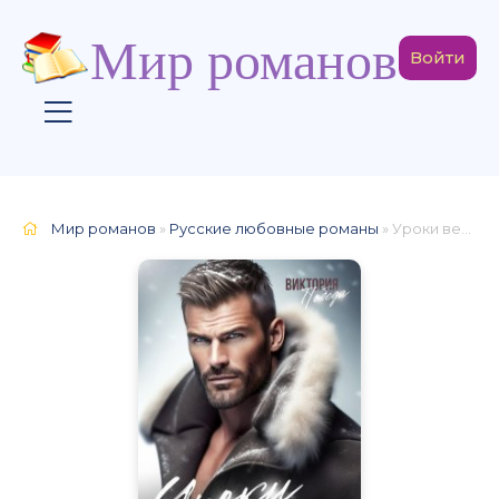
Мир романов
Войти
Мир романов
»
Русские любовные романы
» Уроки вежливости для косолапых