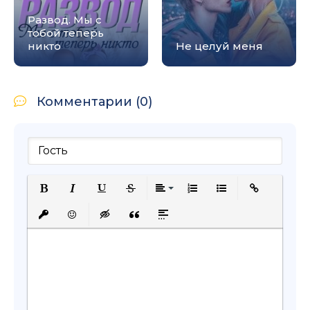
Развод. Мы с
тобой теперь
никто
Не целуй меня
Комментарии (0)
Полужирный
Курсив
Подчеркнутый
Зачеркнутый
Выравнивание
Нумерованный список
Маркированный с
Вставить сс
Вставить защищенную ссылку
Вставить смайлик
Вставка скрытого текста
Вставка цитаты
Вставка спойлера