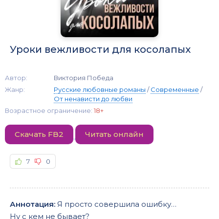
Уроки вежливости для косолапых
Автор:
Виктория Победа
Жанр:
Русские любовные романы
/
Современные
/
От ненависти до любви
Возрастное ограничение:
18+
Скачать FB2
Читать онлайн
7
0
Аннотация:
Я просто совершила ошибку…
Ну с кем не бывает?