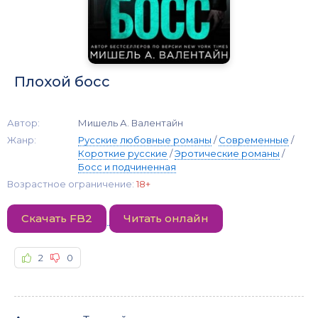
Плохой босс
Автор:
Мишель А. Валентайн
Жанр:
Русские любовные романы
/
Современные
/
Короткие русские
/
Эротические романы
/
Босс и подчиненная
Возрастное ограничение:
18+
Скачать FB2
Читать онлайн
2
0