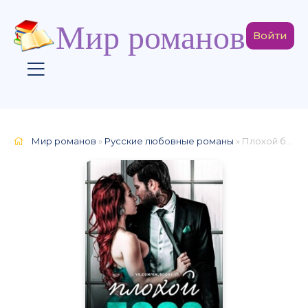
Мир романов
Войти
Мир романов
»
Русские любовные романы
» Плохой босс