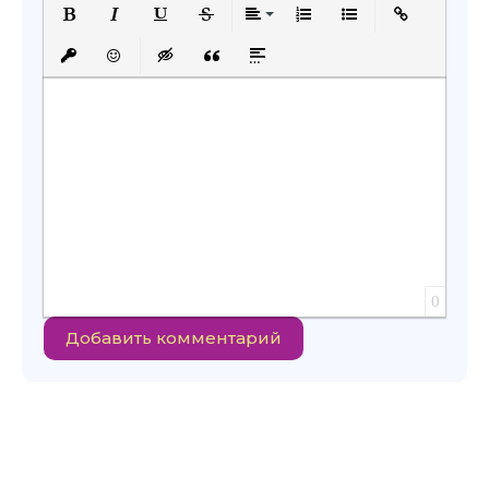
Полужирный
Курсив
Подчеркнутый
Зачеркнутый
Выравнивание
Нумерованный список
Маркированный с
Вставить сс
Вставить защищенную ссылку
Вставить смайлик
Вставка скрытого текста
Вставка цитаты
Вставка спойлера
0
Добавить комментарий