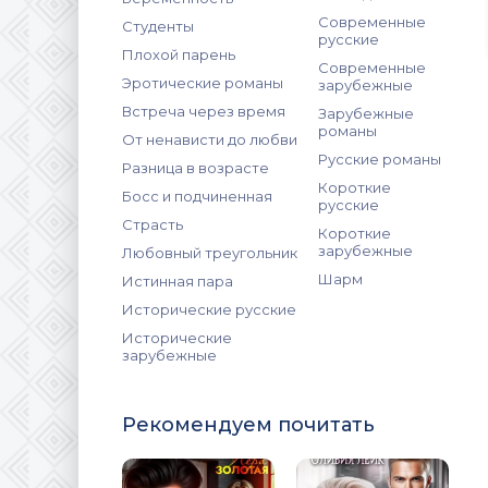
Современные
Студенты
русские
Плохой парень
Современные
Эротические романы
зарубежные
Встреча через время
Зарубежные
романы
От ненависти до любви
Русские романы
Разница в возрасте
Короткие
Босс и подчиненная
русские
Страсть
Короткие
зарубежные
Любовный треугольник
Шарм
Истинная пара
Исторические русские
Исторические
зарубежные
Рекомендуем почитать