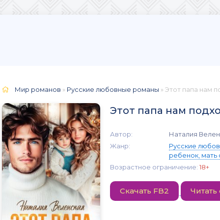
Мир романов
»
Русские любовные романы
» Этот папа нам п
Этот папа нам подх
Автор:
Наталия Велен
Жанр:
Русские любо
ребенок, мать
Возрастное ограничение:
18+
Скачать FB2
Читать