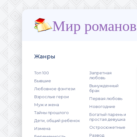
Мир романов
Жанры
Топ 100
Запретная
любовь
Бывшие
Вынужденный
Любовное фэнтези
брак
Взрослые герои
Первая любовь
Муж и жена
Новогодние
Тайны прошлого
Богатый парень и
простая девушка
Дети, общий ребенок
Остросюжетные
Измена
Развод
Беременность