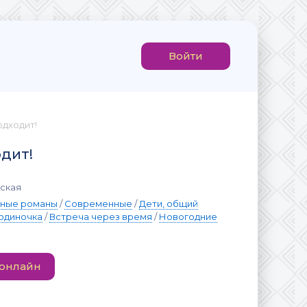
Войти
одходит!
одит!
ская
вные романы
/
Современные
/
Дети, общий
 одиночка
/
Встреча через время
/
Новогодние
 онлайн