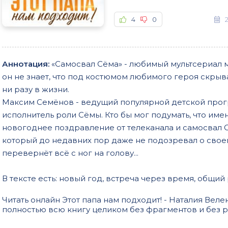
4
0
2
Аннотация:
«Самосвал Сёма» - любимый мультсериал 
он не знает, что под костюмом любимого героя скрыва
ни разу в жизни.
Максим Семёнов - ведущий популярной детской прог
исполнитель роли Сёмы. Кто бы мог подумать, что им
новогоднее поздравление от телеканала и самосвал С
который до недавних пор даже не подозревал о своем
перевернёт всё с ног на голову...
В тексте есть: новый год, встреча через время, общий
Читать онлайн Этот папа нам подходит! - Наталия Ве
полностью всю книгу целиком без фрагментов и без 