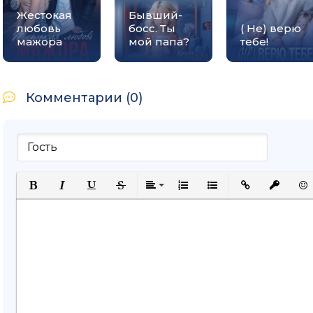
Жестокая
Бывший-
любовь
босс. Ты
( Не) верю
мажора
мой папа?
тебе!
Комментарии (0)
Полужирный
Курсив
Подчеркнутый
Зачеркнутый
Выравнивание
Нумерованный список
Маркированный спи
Вставить ссыл
Вставить
Вст