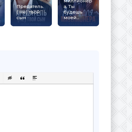
миллионер
Предатель.
а. Ты
Бывшие
( Не) твой
будешь
Папина
сын
моей...
копия
сок
ку
 защищенную ссылку
авить смайлик
Вставка скрытого текста
Вставка цитаты
Вставка спойлера