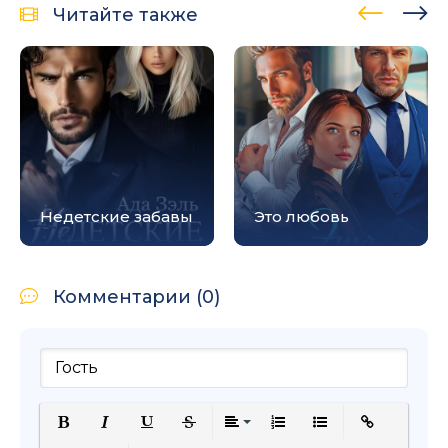
Читайте также
Недетские забавы
Это любовь
Комментарии (0)
Полужирный
Курсив
Подчеркнутый
Зачеркнутый
Выравнивание
Нумерованный список
Маркированный с
Вставить сс