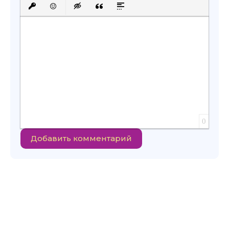
Вставить защищенную ссылку
Вставить смайлик
Вставка скрытого текста
Вставка цитаты
Вставка спойлера
0
Добавить комментарий