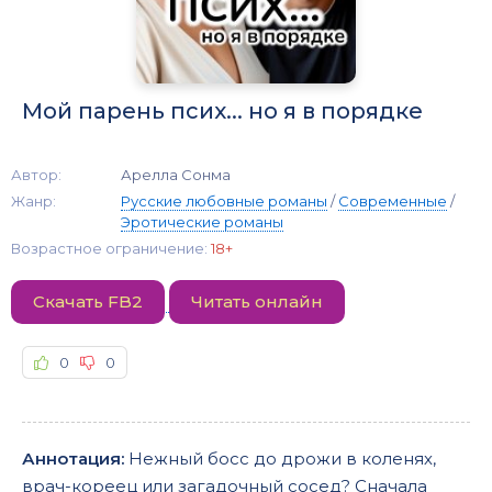
Мой парень псих... но я в порядке
Автор:
Арелла Сонма
Жанр:
Русские любовные романы
/
Современные
/
Эротические романы
Возрастное ограничение:
18+
Скачать FB2
Читать онлайн
0
0
Аннотация:
Нежный босс до дрожи в коленях,
врач-кореец или загадочный сосед? Сначала