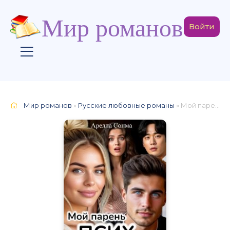
Мир романов
Войти
Мир романов
»
Русские любовные романы
» Мой парень псих... но я в порядке