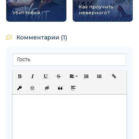
Как проучить
Убит тобой
неверного?
Комментарии (1)
Полужирный
Курсив
Подчеркнутый
Зачеркнутый
Выравнивание
Нумерованный список
Маркированный с
Вставить сс
Вставить защищенную ссылку
Вставить смайлик
Вставка скрытого текста
Вставка цитаты
Вставка спойлера