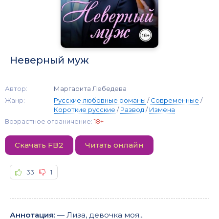
Неверный муж
Автор:
Маргарита Лебедева
Жанр:
Русские любовные романы
/
Современные
/
Короткие русские
/
Развод
/
Измена
Возрастное ограничение:
18+
Скачать FB2
Читать онлайн
33
1
Аннотация:
— Лиза, девочка моя...