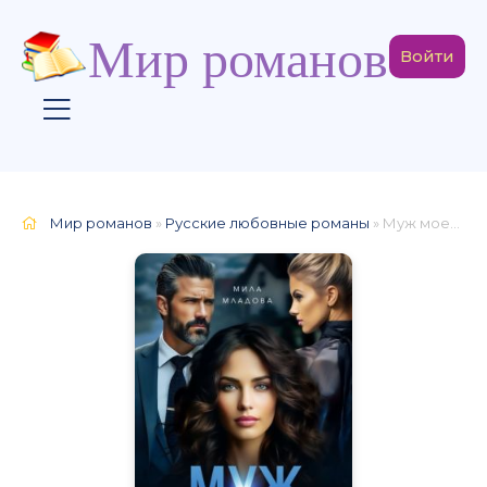
Мир романов
Войти
Мир романов
»
Русские любовные романы
» Муж моей подруги