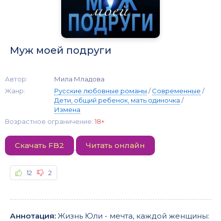
Муж моей подруги
Автор:
Мила Младова
Жанр:
Русские любовные романы
/
Современные
/
Дети, общий ребенок, мать одиночка
/
Измена
Возрастное ограничение:
18+
Скачать FB2
Читать онлайн
12
2
Аннотация:
Жизнь Юли - мечта, каждой женщины: