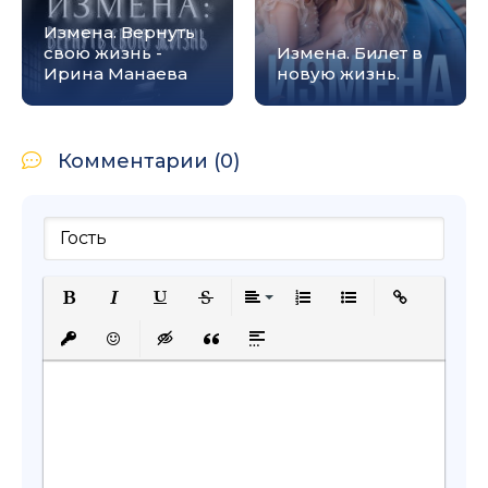
Измена. Вернуть
свою жизнь -
Измена. Билет в
Ирина Манаева
новую жизнь.
Комментарии (0)
Полужирный
Курсив
Подчеркнутый
Зачеркнутый
Выравнивание
Нумерованный список
Маркированный с
Вставить сс
Вставить защищенную ссылку
Вставить смайлик
Вставка скрытого текста
Вставка цитаты
Вставка спойлера