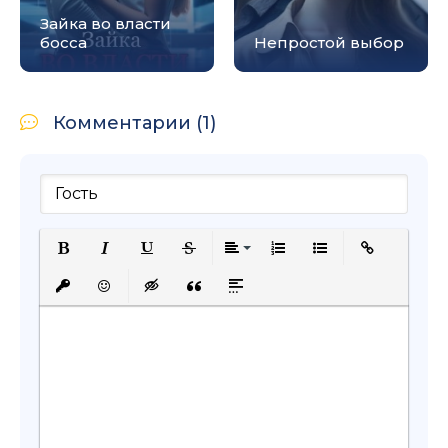
Зайка во власти
босса
Непростой выбор
Комментарии (1)
Полужирный
Курсив
Подчеркнутый
Зачеркнутый
Выравнивание
Нумерованный список
Маркированный с
Вставить сс
Вставить защищенную ссылку
Вставить смайлик
Вставка скрытого текста
Вставка цитаты
Вставка спойлера