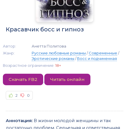
Красавчик босс и гипноз
Автор:
Анетта Политова
Жанр:
Русские любовные романы
/
Современные
/
Эротические романы
/
Босс и подчиненная
Возрастное ограничение:
18+
Скачать FB2
Читать онлайн
2
0
Аннотация:
В жизни молодой женщины и так
достаточно проблем. Серьезная и ответственная