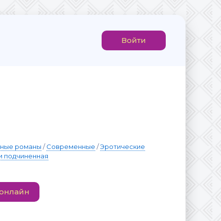
Войти
вные романы
/
Современные
/
Эротические
и подчиненная
 онлайн