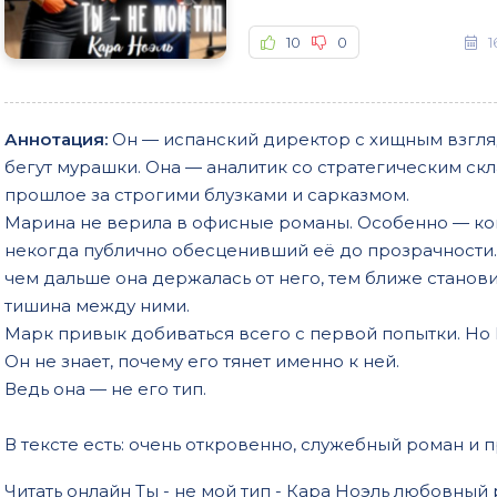
10
0
1
Аннотация:
Он — испанский директор с хищным взгляд
бегут мурашки. Она — аналитик со стратегическим ск
прошлое за строгими блузками и сарказмом.
Марина не верила в офисные романы. Особенно — ког
некогда публично обесценивший её до прозрачности. 
чем дальше она держалась от него, тем ближе станови
тишина между ними.
Марк привык добиваться всего с первой попытки. Но 
Он не знает, почему его тянет именно к ней.
Ведь она — не его тип.
В тексте есть: очень откровенно, служебный роман и 
Читать онлайн Ты - не мой тип - Кара Ноэль любовный