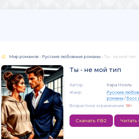
Мир романов
»
Русские любовные романы
» Ты - не мой тип
Ты - не мой тип
Автор:
Кара Ноэль
Жанр:
Русские любо
романы
/
Босс 
Возрастное ограничение:
18+
Скачать FB2
Читать