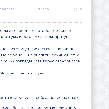
6.08.2025
1 304
0
ом и голосом, от которого по спине
ладом ума и острым языком, прячущая
да в их эпицентре оказался человек,
Но сердце — не аналитический отчет. И
лись их взгляды. Тем жарче становилась
Марина — не тот случай.
противостояние гг, соблазнение на спор
 роман бесплатно полностью всю книгу