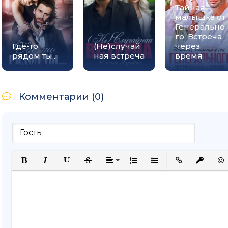
Тайная
малышка от
Генерально
го. Встреча
Где-то
(Не)случай
через
рядом ты...
ная встреча
время
Комментарии (0)
Полужирный
Курсив
Подчеркнутый
Зачеркнутый
Выравнивание
Нумерованный список
Маркированный спи
Вставить ссыл
Вставить
Вст