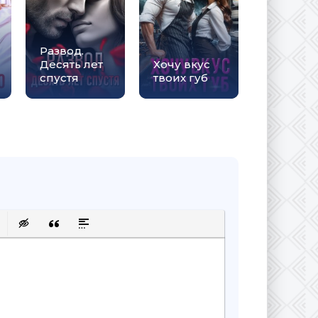
Развод.
Десять лет
Хочу вкус
спустя
твоих губ
сок
ку
 защищенную ссылку
авить смайлик
Вставка скрытого текста
Вставка цитаты
Вставка спойлера