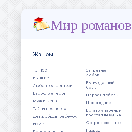
Мир романов
Жанры
Топ 100
Запретная
любовь
Бывшие
Вынужденный
Любовное фэнтези
брак
Взрослые герои
Первая любовь
Муж и жена
Новогодние
Тайны прошлого
Богатый парень и
простая девушка
Дети, общий ребенок
Остросюжетные
Измена
Развод
Беременность