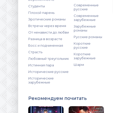
Современные
Студенты
русские
Плохой парень
Современные
Эротические романы
зарубежные
Встреча через время
Зарубежные
романы
От ненависти до любви
Русские романы
Разница в возрасте
Короткие
Босс и подчиненная
русские
Страсть
Короткие
зарубежные
Любовный треугольник
Шарм
Истинная пара
Исторические русские
Исторические
зарубежные
Рекомендуем почитать