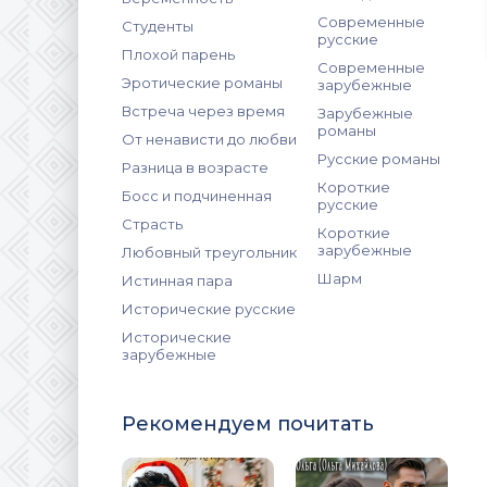
Современные
Студенты
русские
Плохой парень
Современные
Эротические романы
зарубежные
Встреча через время
Зарубежные
романы
От ненависти до любви
Русские романы
Разница в возрасте
Короткие
Босс и подчиненная
русские
Страсть
Короткие
зарубежные
Любовный треугольник
Шарм
Истинная пара
Исторические русские
Исторические
зарубежные
Рекомендуем почитать