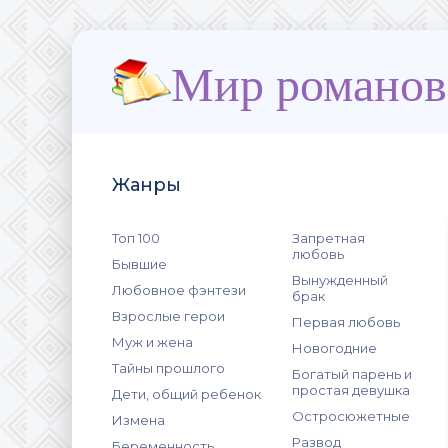
Мир романов
Жанры
Топ 100
Запретная
любовь
Бывшие
Вынужденный
Любовное фэнтези
брак
Взрослые герои
Первая любовь
Муж и жена
Новогодние
Тайны прошлого
Богатый парень и
простая девушка
Дети, общий ребенок
Остросюжетные
Измена
Развод
Беременность