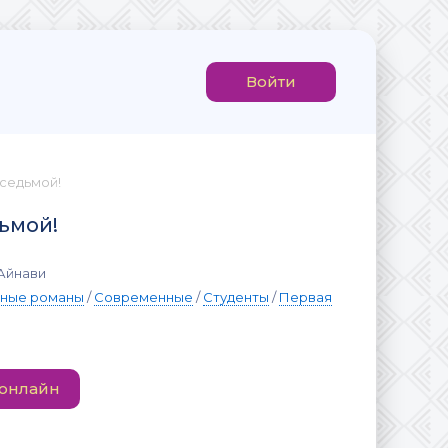
Войти
 седьмой!
дьмой!
 Айнави
вные романы
/
Современные
/
Студенты
/
Первая
 онлайн