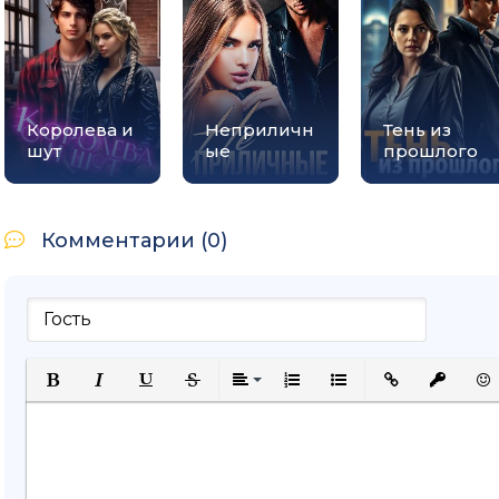
Королева и
Неприличн
Тень из
шут
ые
прошлого
Комментарии (0)
Полужирный
Курсив
Подчеркнутый
Зачеркнутый
Выравнивание
Нумерованный список
Маркированный спи
Вставить ссыл
Вставить
Вст