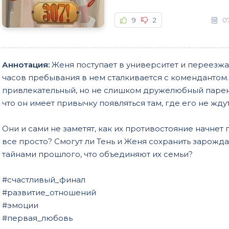
9
2
0
Аннотация:
Женя поступает в университет и переезжа
часов пребывания в нем сталкивается с комендантом.
привлекательный, но не слишком дружелюбный парень
что он имеет привычку появляться там, где его не жд
Они и сами не заметят, как их противостояние начнет 
все просто? Смогут ли Тень и Женя сохранить зарожда
тайнами прошлого, что объединяют их семьи?
#счастливый_финал
#развитие_отношений
#эмоции
#первая_любовь