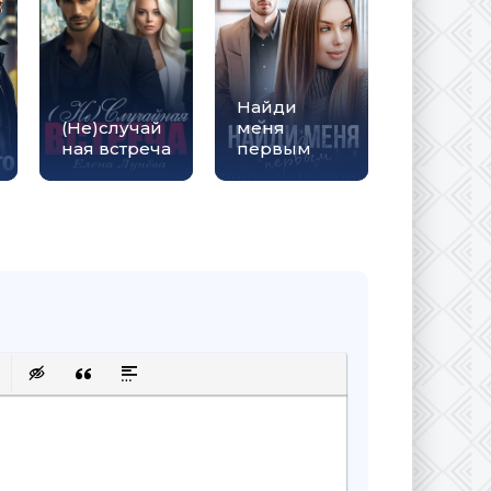
Найди
(Не)случай
меня
ная встреча
первым
сок
ку
 защищенную ссылку
авить смайлик
Вставка скрытого текста
Вставка цитаты
Вставка спойлера