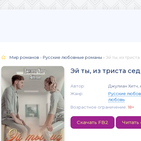
Мир романов
»
Русские любовные романы
» Эй ты, из триста
Эй ты, из триста се
Автор:
Джулиан Хитч,
Жанр:
Русские любо
любовь
Возрастное ограничение:
18+
Скачать FB2
Читать