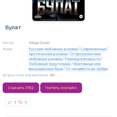
Булат
Автор:
Helga Duran
Жанр:
Русские любовные романы
/
Современные
/
Эротические романы
/
Остросюжетные
любовные романы
/
Разница в возрасте
/
Любовный треугольник
/
Фиктивный или
вынужденные брак
/
От ненависти до любви
Возрастное ограничение:
18+
Скачать FB2
Читать онлайн
3
0