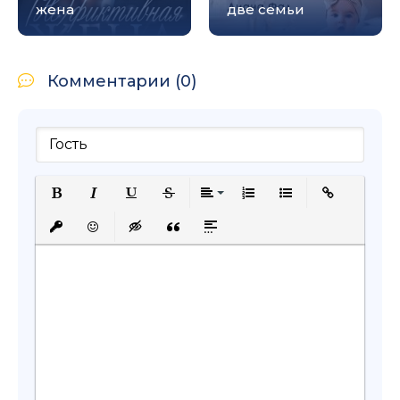
жена
две семьи
Комментарии (0)
Полужирный
Курсив
Подчеркнутый
Зачеркнутый
Выравнивание
Нумерованный список
Маркированный с
Вставить сс
Вставить защищенную ссылку
Вставить смайлик
Вставка скрытого текста
Вставка цитаты
Вставка спойлера