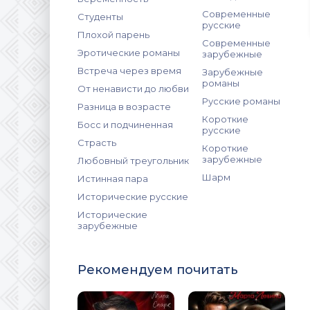
Современные
Студенты
русские
Плохой парень
Современные
Эротические романы
зарубежные
Встреча через время
Зарубежные
романы
От ненависти до любви
Русские романы
Разница в возрасте
Короткие
Босс и подчиненная
русские
Страсть
Короткие
зарубежные
Любовный треугольник
Шарм
Истинная пара
Исторические русские
Исторические
зарубежные
Рекомендуем почитать