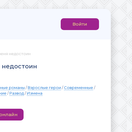
Войти
 меня недостоин
я недостоин
вные романы
/
Взрослые герои
/
Современные
/
кие
/
Развод
/
Измена
 онлайн