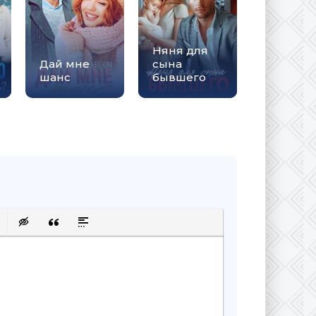
Няня для
Дай мне
сына
шанс
бывшего
сок
ку
 защищенную ссылку
авить смайлик
Вставка скрытого текста
Вставка цитаты
Вставка спойлера