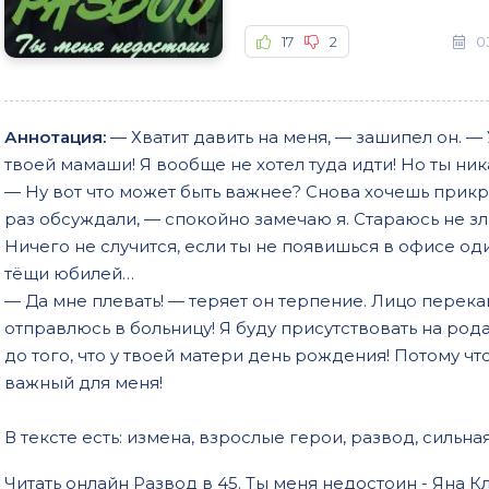
17
2
0
Аннотация:
— Хватит давить на меня, — зашипел он. —
твоей мамаши! Я вообще не хотел туда идти! Но ты ник
— Ну вот что может быть важнее? Снова хочешь прикр
раз обсуждали, — спокойно замечаю я. Стараюсь не зли
Ничего не случится, если ты не появишься в офисе оди
тёщи юбилей…
— Да мне плевать! — теряет он терпение. Лицо перекаш
отправлюсь в больницу! Я буду присутствовать на род
до того, что у твоей матери день рождения! Потому что
важный для меня!
В тексте есть: измена, взрослые герои, развод, сильна
Читать онлайн Развод в 45. Ты меня недостоин - Яна