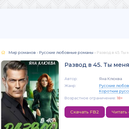
Мир романов
»
Русские любовные романы
» Развод в 45. Ты
Развод в 45. Ты мен
Автор:
Яна Клюква
Жанр:
Русские любо
Короткие русс
Возрастное ограничение:
18+
Скачать FB2
Читать