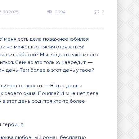
3.08.2025
2 294
2
 У меня есть дела поважнее юбилея
ак не можешь от меня отвязаться!
ыться работой? Мы ведь это уже много
ться. Сейчас это только навредит. —
н день. Тем более в этот день у твоей
ивает от злости. — В этот день я
ах своего сына! Поняла? И мне нет дела
 в этот день родится кто-то более
я героиня
 Клюква любовный роман бесплатно