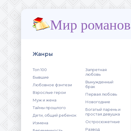
Мир романов
Жанры
Топ 100
Запретная
любовь
Бывшие
Вынужденный
Любовное фэнтези
брак
Взрослые герои
Первая любовь
Муж и жена
Новогодние
Тайны прошлого
Богатый парень и
простая девушка
Дети, общий ребенок
Остросюжетные
Измена
Развод
Беременность