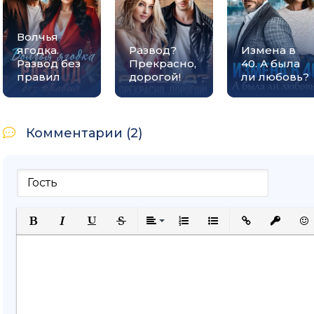
Волчья
ягодка.
Развод?
Измена в
Развод без
Прекрасно,
40. А была
правил
дорогой!
ли любовь?
Комментарии (2)
Полужирный
Курсив
Подчеркнутый
Зачеркнутый
Выравнивание
Нумерованный список
Маркированный спи
Вставить ссыл
Вставить
Вст