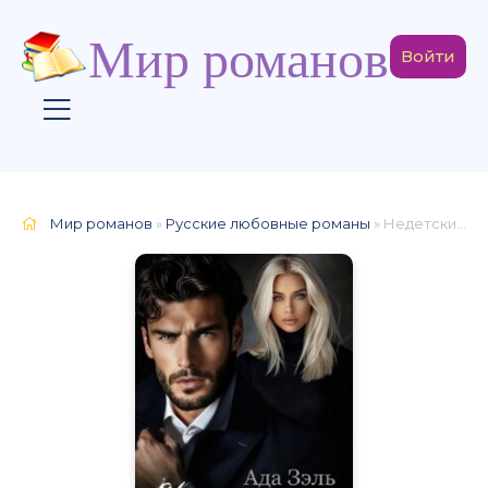
Мир романов
Войти
Мир романов
»
Русские любовные романы
» Недетские забавы