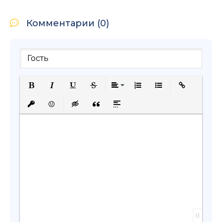
Комментарии (0)
Полужирный
Курсив
Подчеркнутый
Зачеркнутый
Выравнивание
Нумерованный список
Маркированный с
Вставить сс
Вставить защищенную ссылку
Вставить смайлик
Вставка скрытого текста
Вставка цитаты
Вставка спойлера
0