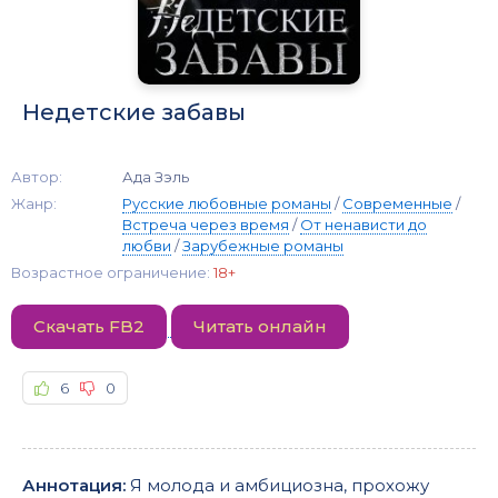
Недетские забавы
Автор:
Ада Зэль
Жанр:
Русские любовные романы
/
Современные
/
Встреча через время
/
От ненависти до
любви
/
Зарубежные романы
Возрастное ограничение:
18+
Скачать FB2
Читать онлайн
6
0
Аннотация:
Я молода и амбициозна, прохожу